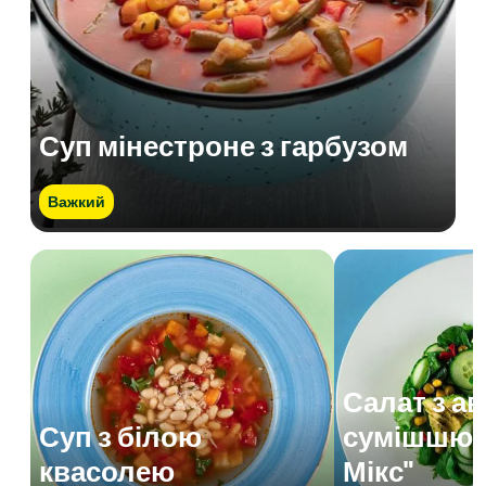
Суп мінестроне з гарбузом
Важкий
Салат з а
Суп з білою
сумішшю 
квасолею
Мікс"