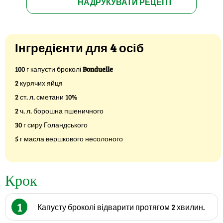
НАДРУКУВАТИ РЕЦЕПТ
Інгредієнти для 4 осіб
100 г капусти броколі
Bonduelle
2 курячих яйця
2 ст. л. сметани 10%
2 ч. л. борошна пшеничного
30 г сиру Голандського
5 г масла вершкового несолоного
Крок
1
Капусту броколі відварити протягом 2 хвилин.