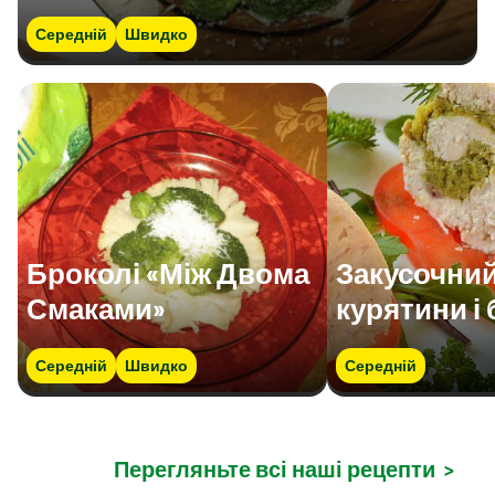
Середній
Швидко
Броколі «Між Двома
Закусочний
Смаками»
курятини і
Середній
Швидко
Середній
Перегляньте всі наші рецепти
>