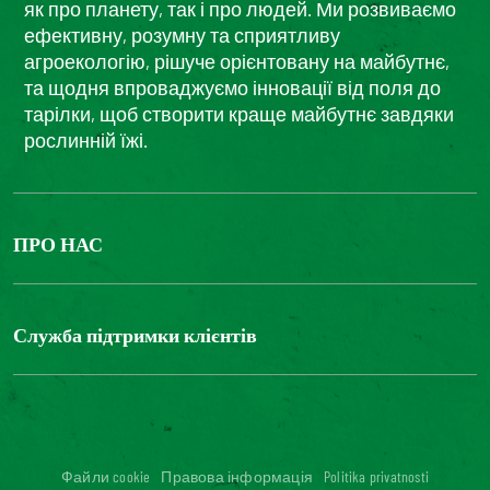
як про планету, так і про людей. Ми розвиваємо
ефективну, розумну та сприятливу
агроекологію, рішуче орієнтовану на майбутнє,
та щодня впроваджуємо інновації від поля до
тарілки, щоб створити краще майбутнє завдяки
рослинній їжі.
ПРО НАС
The Bonduelle group
Louis Bonduelle Foundation
Служба підтримки клієнтів
Зв'яжіться з нами
Часті запитання
Цифрова доступність: невідповідність
Файли cookie
Правова інформація
Politika privatnosti