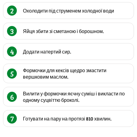
2
Охолодити під струменем холодної води
3
Яйця збити зі сметаною і борошном.
4
Додати натертий сир.
Формочки для кексів щедро змастити
5
вершковим маслом.
Вилити у формочки яєчну суміш і викласти по
6
одному суцвіттю броколі.
7
Готувати на пару на протязі 810 хвилин.