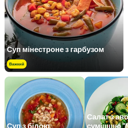
Суп мінестроне з гарбузом
Важкий
Салат з ав
Суп з білою
сумішшю "