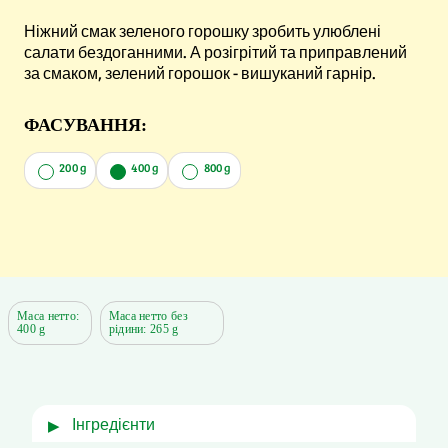
Ніжний смак зеленого горошку зробить улюблені
салати бездоганними. А розігрітий та приправлений
за смаком, зелений горошок - вишуканий гарнір.
ФАСУВАННЯ:
200 g
400 g
800 g
Маса нетто:
Маса нетто без
400 g
рідини: 265 g
інгредієнти
▶