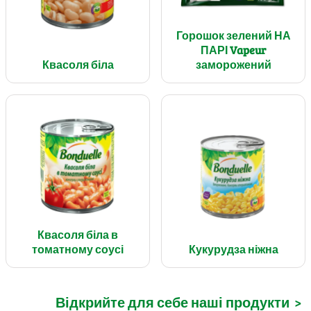
Горошок зелений НА
ПАРІ Vapeur
Квасоля біла
заморожений
Квасоля біла в
томатному соусі
Кукурудза ніжна
Відкрийте для себе наші продукти
>