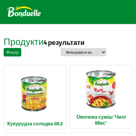
Продукти
4 результати
Фільтр
Овочева суміш "Чилі
Мікс"
Кукурудза солодка GOLD