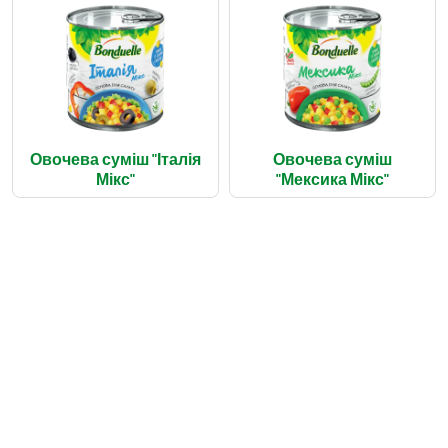
Овочева суміш "Італія
Овочева суміш
Мікс"
"Мексика Мікс"