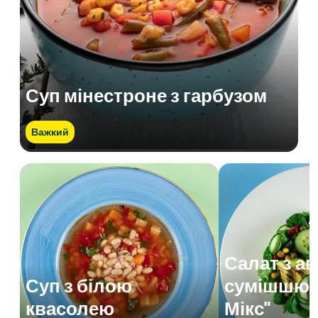
Суп мінестроне з гарбузом
Важкий
Салат з а
Суп з білою
сумішшю 
квасолею
Мікс"