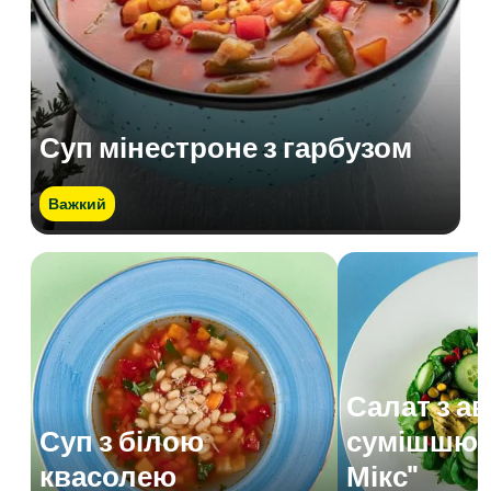
Суп мінестроне з гарбузом
Важкий
Салат з а
Суп з білою
сумішшю 
квасолею
Мікс"