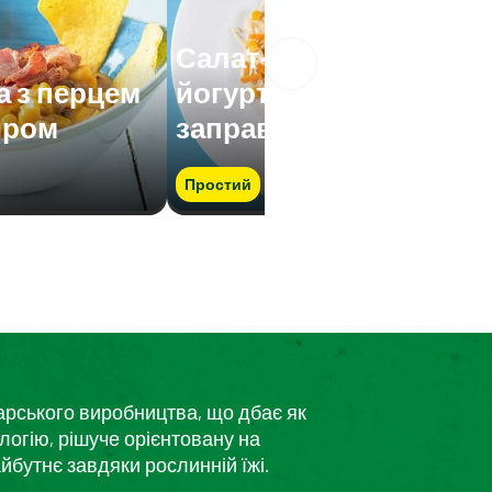
Салат-асорті з
а з перцем
йогуртовою
иром
заправкою
Простий
дарського виробництва, що дбає як
логію, рішуче орієнтовану на
йбутнє завдяки рослинній їжі.