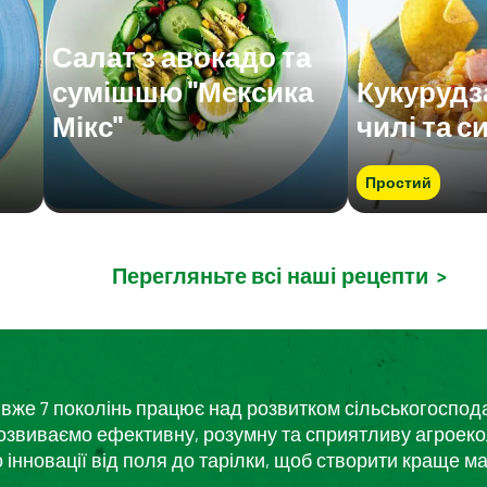
Салат з авокадо та
сумішшю "Мексика
Кукурудз
Мікс"
чилі та с
Простий
Перегляньте всі наші рецепти
>
кий вже 7 поколінь працює над розвитком сільськогоспо
розвиваємо ефективну, розумну та сприятливу агроеко
нновації від поля до тарілки, щоб створити краще ма