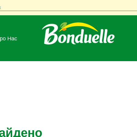
к
Про Нас
найдено