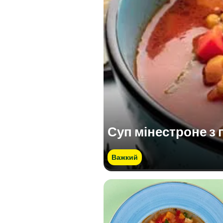
Суп мінестроне з 
Важкий