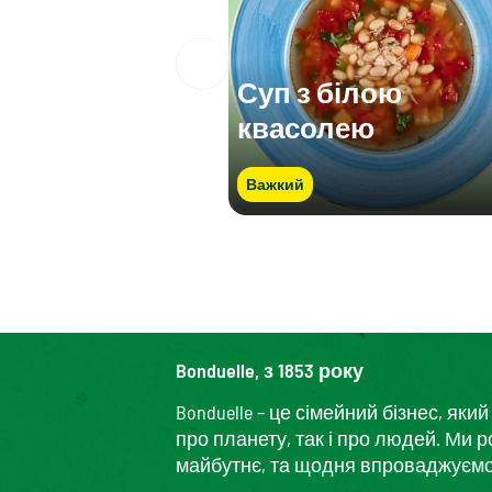
Суп з білою
квасолею
Важкий
Bonduelle, з 1853 року
Bonduelle – це сімейний бізнес, я
про планету, так і про людей. Ми 
майбутнє, та щодня впроваджуємо і