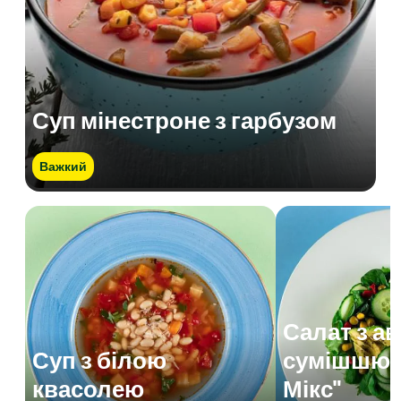
Суп мінестроне з гарбузом
Важкий
Салат з а
Суп з білою
сумішшю 
квасолею
Мікс"