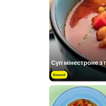
Суп мінестроне з 
Важкий