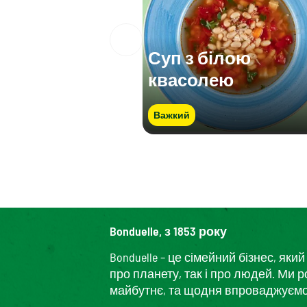
Суп з білою
квасолею
Важкий
Bonduelle, з 1853 року
Bonduelle – це сімейний бізнес, я
про планету, так і про людей. Ми 
майбутнє, та щодня впроваджуємо і