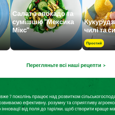
Салат з авокадо та
сумішшю "Мексика
Кукурудз
Мікс"
чилі та с
Простий
Перегляньте всі наші рецепти
>
кий вже 7 поколінь працює над розвитком сільськогоспо
розвиваємо ефективну, розумну та сприятливу агроеко
нновації від поля до тарілки, щоб створити краще ма