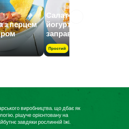
Салат-асорті з
а з перцем
йогуртовою
иром
заправкою
Простий
дарського виробництва, що дбає як
логію, рішуче орієнтовану на
йбутнє завдяки рослинній їжі.