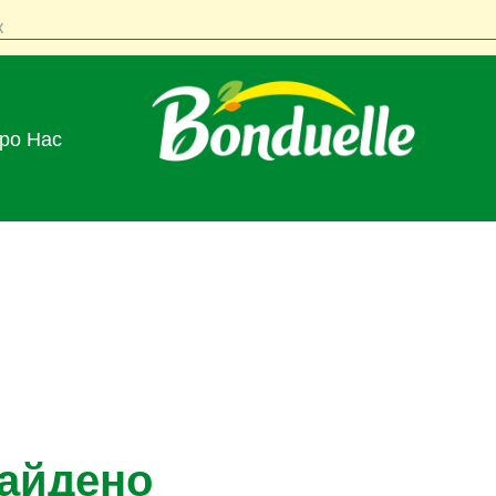
к
Про Нас
найдено