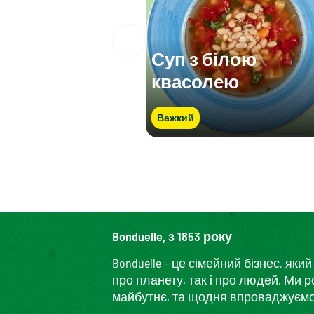
Суп з білою
квасолею
Важкий
Bonduelle, з 1853 року
Bonduelle – це сімейний бізнес, я
про планету, так і про людей. Ми 
майбутнє, та щодня впроваджуємо і