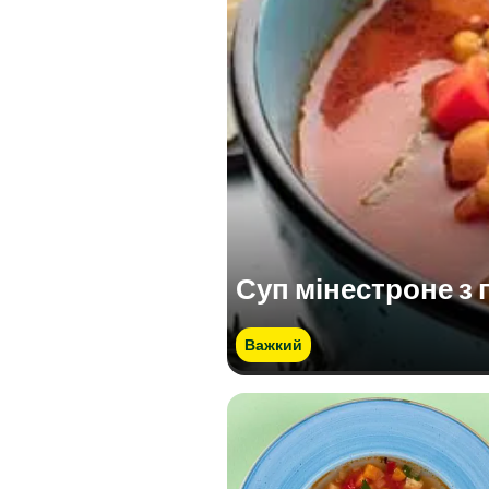
Суп мінестроне з 
Важкий