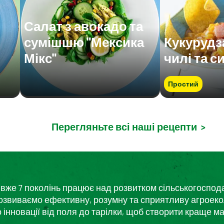
Салат з авокадо та
сумішшю "Мексика
Кукурудз
Мікс"
чилі та с
Простий
Перегляньте всі наші рецепти
>
кий вже 7 поколінь працює над розвитком сільськогоспо
розвиваємо ефективну, розумну та сприятливу агроеко
нновації від поля до тарілки, щоб створити краще ма