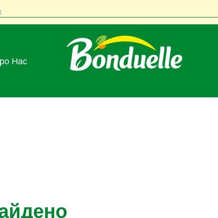
к
Про Нас
найдено