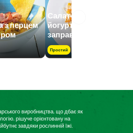
Салат-асорті з
а з перцем
йогуртовою
иром
заправкою
Простий
дарського виробництва, що дбає як
логію, рішуче орієнтовану на
йбутнє завдяки рослинній їжі.