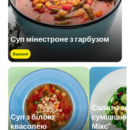
Суп мінестроне з гарбузом
Важкий
Салат з а
Суп з білою
сумішшю 
квасолею
Мікс"