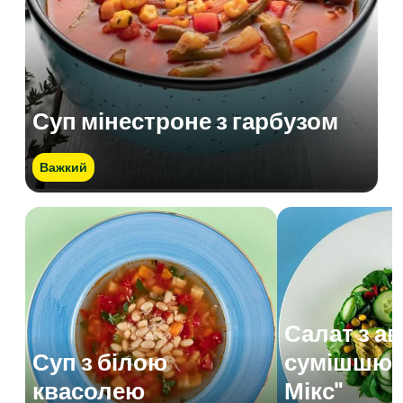
Суп мінестроне з гарбузом
Важкий
Салат з а
Суп з білою
сумішшю 
квасолею
Мікс"