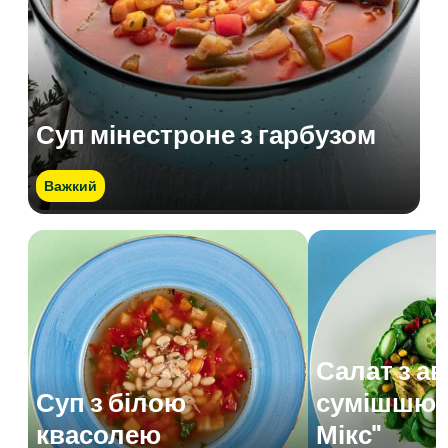
Суп мінестроне з гарбузом
Важкий
Салат з а
Суп з білою
сумішшю 
квасолею
Мікс"