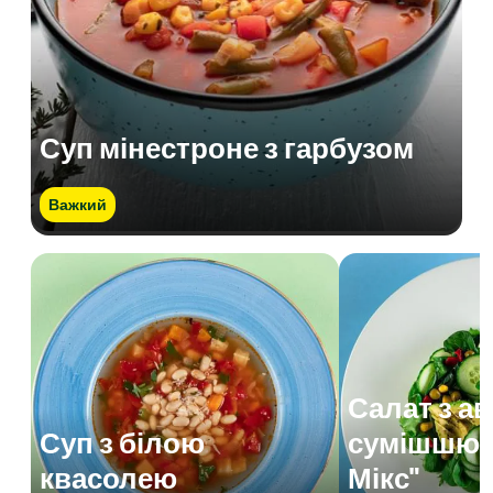
Суп мінестроне з гарбузом
Важкий
Салат з а
Суп з білою
сумішшю 
квасолею
Мікс"