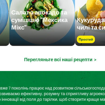
Салат з авокадо та
сумішшю "Мексика
Кукурудз
Мікс"
чилі та с
Простий
Перегляньте всі наші рецепти
>
кий вже 7 поколінь працює над розвитком сільськогоспо
розвиваємо ефективну, розумну та сприятливу агроеко
нновації від поля до тарілки, щоб створити краще ма