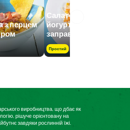
Салат-асорті з
а з перцем
йогуртовою
иром
заправкою
Простий
дарського виробництва, що дбає як
логію, рішуче орієнтовану на
йбутнє завдяки рослинній їжі.