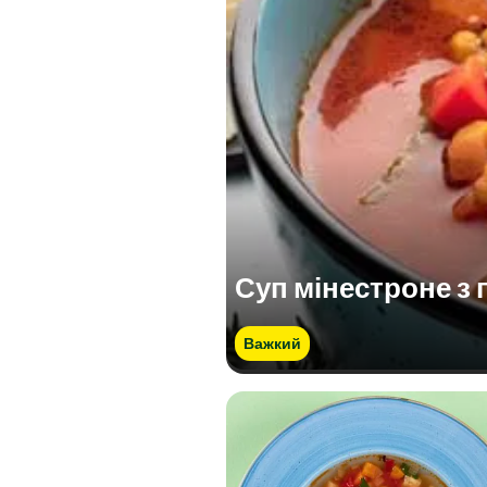
Суп мінестроне з 
Важкий