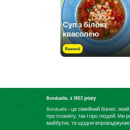
Суп з білою
квасолею
Важкий
Bonduelle, з 1853 року
Bonduelle – це сімейний бізнес, я
про планету, так і про людей. Ми 
майбутнє, та щодня впроваджуємо і