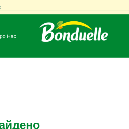
к
Про Нас
найдено