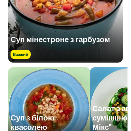
Суп мінестроне з гарбузом
Важкий
Салат з а
Суп з білою
сумішшю 
квасолею
Мікс"