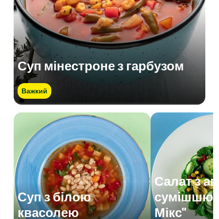
Суп мінестроне з гарбузом
Важкий
Салат з а
Суп з білою
сумішшю 
квасолею
Мікс"