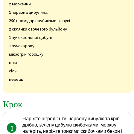
2 морквини
1 червона цибулина
250 г помідорів кубиками в соусі
2 склянки овочевого бульйону
1 пучок зеленої цибулі
1 пучок кропу
мікрогрін горошку
олія
сіль
перець
Крок
Наріжте інгредієнти: червону цибулю та кріп
дрібно, зелену цибулю скибочками, моркву
1
натеріть, наріжте тонкими скибочками бекон і