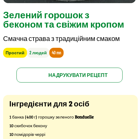
Зелений горошок з
беконом та свіжим кропом
Смачна страва з традиційним смаком
Простий
2 людей
40 mn
НАДРУКУВАТИ РЕЦЕПТ
Інгредієнти для 2 осіб
1 банка (400 г) горошку зеленого
Bonduelle
10 скибочок бекону
10 помідорів черрі