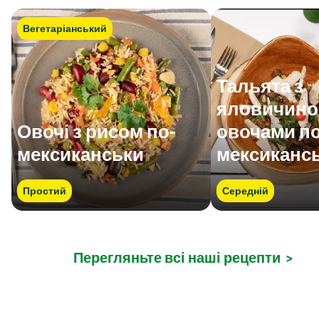
Вегетаріанський
Тальята з
яловичино
Овочі з рисом по-
овочами по
мексиканськи
мексиканс
Простий
Середній
Перегляньте всі наші рецепти
>