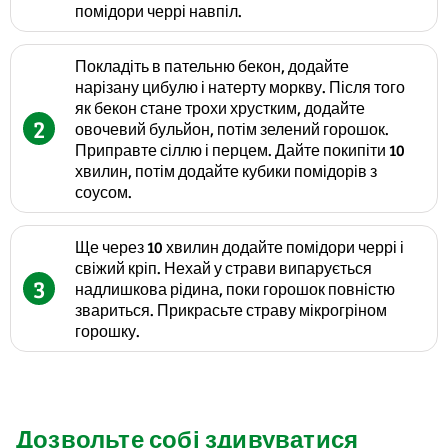
помідори черрі навпіл.
Покладіть в пательню бекон, додайте
нарізану цибулю і натерту моркву. Після того
як бекон стане трохи хрустким, додайте
2
овочевий бульйон, потім зелений горошок.
Приправте сіллю і перцем. Дайте покипіти 10
хвилин, потім додайте кубики помідорів з
соусом.
Ще через 10 хвилин додайте помідори черрі і
свіжий кріп. Нехай у страви випарується
3
надлишкова рідина, поки горошок повністю
звариться. Прикрасьте страву мікрогріном
горошку.
Дозвольте собі здивуватися