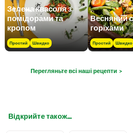
Зелена квасоля з
помідорами та
Весняний с
кропом
горіхами
Простий
Швидко
Простий
Швидко
Перегляньте всі наші рецепти
>
Відкрийте також...