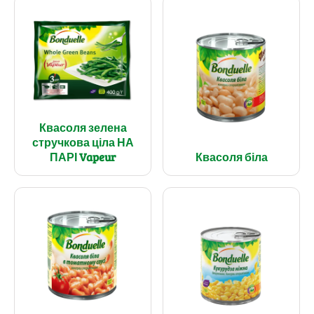
Квасоля зелена
стручкова ціла НА
ПАРІ Vapeur
Квасоля біла