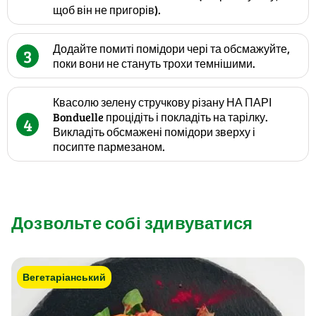
щоб він не пригорів).
Додайте помиті помідори чері та обсмажуйте,
3
поки вони не стануть трохи темнішими.
Квасолю зелену стручкову різану НА ПАРІ
Bonduelle процідіть і покладіть на тарілку.
4
Викладіть обсмажені помідори зверху і
посипте пармезаном.
Дозвольте собі здивуватися
Вегетаріанський