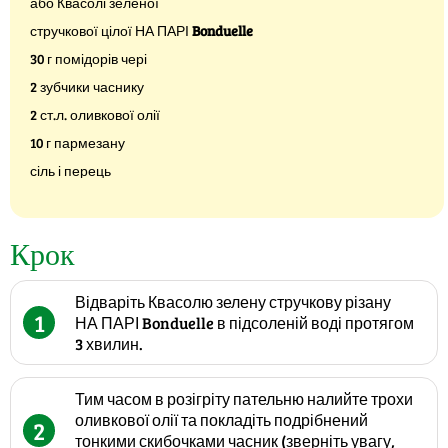
або Квасолі зеленої
стручкової цілої НА ПАРІ
Bonduelle
30 г помідорів чері
2 зубчики часнику
2 ст.л. оливкової олії
10 г пармезану
сіль і перець
Крок
Відваріть Квасолю зелену стручкову різану
1
НА ПАРІ Bonduelle в підсоленій воді протягом
3 хвилин.
Тим часом в розігріту пательню налийте трохи
оливкової олії та покладіть подрібнений
2
тонкими скибочками часник (зверніть увагу,