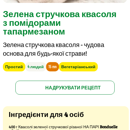
Зелена стручкова квасоля
з помідорами
тапармезаном
Зелена стручкова квасоля - чудова
основа для будь-якої страви!
Простий
4 людей
15 mn
Вегетаріанський
НАДРУКУВАТИ РЕЦЕПТ
Інгредієнти для 4 осіб
400 г Квасолі зеленої стручкової різаної НА ПАРІ
Bonduelle