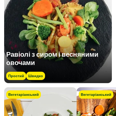
Равіолі з сиром і весняними
овочами
Простий
Швидко
Вегетаріанський
Вегетаріанський