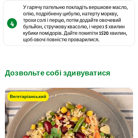
У гарячу пательню покладіть вершкове масло,
олію, подрібнену цибулю, натерту моркву,
трохи солі і перцю, потім додайте овочевий
4
бульйон, стручкову квасолю, і через 5 хвилин
кубики помідорів. Дайте покипіти 1520 хвилин,
щоб овочі повністю проварилися.
Дозвольте собі здивуватися
Вегетаріанський