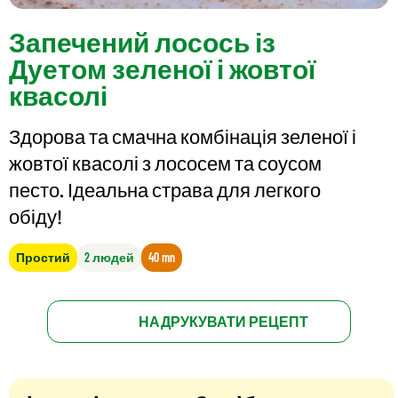
Запечений лосось із
Дуетом зеленої і жовтої
квасолі
Здорова та смачна комбінація зеленої і
жовтої квасолі з лососем та соусом
песто. Ідеальна страва для легкого
обіду!
Простий
2 людей
40 mn
НАДРУКУВАТИ РЕЦЕПТ