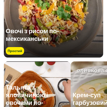
Овочі з рисом по-
мексиканськи
Простий
Тальята з
яловичиною і
Крем-суп
овочами по-
гарбузовий