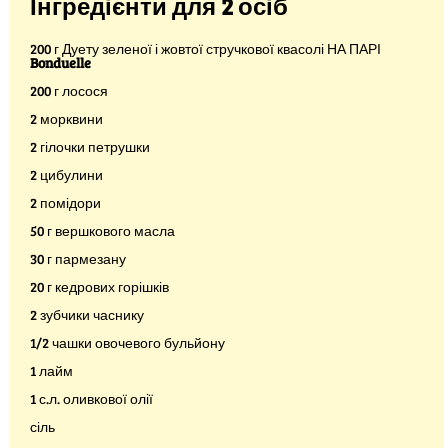
Інгредієнти для 2 осіб
200 г Дуету зеленої і жовтої стручкової квасолі НА ПАРІ
Bonduelle
200 г лосося
2 морквини
2 гілочки петрушки
2 цибулини
2 помідори
50 г вершкового масла
30 г пармезану
20 г кедрових горішків
2 зубчики часнику
1/2 чашки овочевого бульйону
1 лайм
1 с.л. оливкової олії
сіль