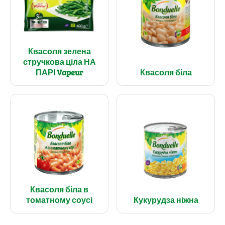
Квасоля зелена
стручкова ціла НА
ПАРІ Vapeur
Квасоля біла
Квасоля біла в
томатному соусі
Кукурудза ніжна