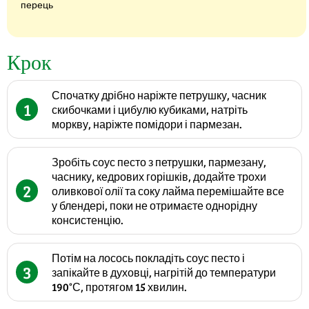
перець
Крок
Спочатку дрібно наріжте петрушку, часник
1
скибочками і цибулю кубиками, натріть
моркву, наріжте помідори і пармезан.
Зробіть соус песто з петрушки, пармезану,
часнику, кедрових горішків, додайте трохи
2
оливкової олії та соку лайма перемішайте все
у блендері, поки не отримаєте однорідну
консистенцію.
Потім на лосось покладіть соус песто і
3
запікайте в духовці, нагрітій до температури
190°С, протягом 15 хвилин.