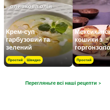
Крем-суп
Мексикансь
гарбузовий та
кошики з
зелений
горгонзол
Простий
Швидко
Простий
Перегляньте всі наші рецепти
>