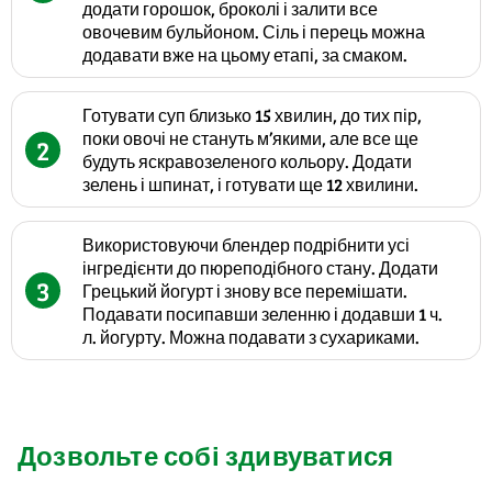
додати горошок, броколі і залити все
овочевим бульйоном. Сіль і перець можна
додавати вже на цьому етапі, за смаком.
Готувати суп близько 15 хвилин, до тих пір,
поки овочі не стануть м’якими, але все ще
2
будуть яскравозеленого кольору. Додати
зелень і шпинат, і готувати ще 12 хвилини.
Використовуючи блендер подрібнити усі
інгредієнти до пюреподібного стану. Додати
3
Грецький йогурт і знову все перемішати.
Подавати посипавши зеленню і додавши 1 ч.
л. йогурту. Можна подавати з сухариками.
Дозвольте собі здивуватися