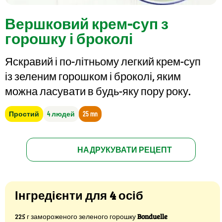
Вершковий крем-суп з
горошку і броколі
Яскравий і по-літньому легкий крем-суп
із зеленим горошком і броколі, яким
можна ласувати в будь-яку пору року.
Простий
4 людей
25 mn
НАДРУКУВАТИ РЕЦЕПТ
Інгредієнти для 4 осіб
225 г замороженого зеленого горошку
Bonduelle