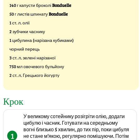
140 г капусти броколі
Bonduelle
50 г листів шпинату
Bonduelle
1 ст. л. олії
2 зубчики часнику
1 цибулина (нарізана кубиками)
чорний перець
3 ст. л. зелені нарізаної
750 мл овочевого бульйону
2 ст. л. Грецького йогурту
Крок
У великому сотейнику розігріти олію, додати
цибулю і часник. Готувати на середньому
вогні близько 5 хвилин, до тих пір, поки цибуля
1
не стане м’якою, регулярно помішуючи. Потім