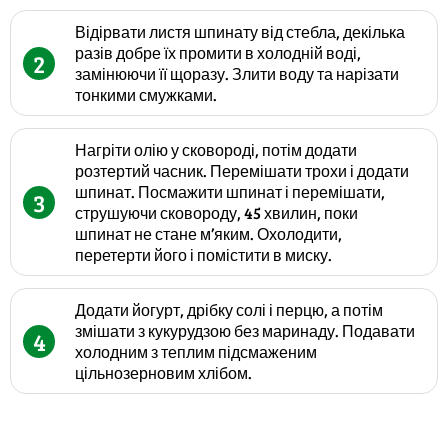
Відірвати листя шпинату від стебла, декілька
разів добре їх промити в холодній воді,
2
замінюючи її щоразу. Злити воду та нарізати
тонкими смужками.
Нагріти олію у сковороді, потім додати
розтертий часник. Перемішати трохи і додати
шпинат. Посмажити шпинат і перемішати,
3
струшуючи сковороду, 45 хвилин, поки
шпинат не стане м’яким. Охолодити,
перетерти його і помістити в миску.
Додати йогурт, дрібку солі і перцю, а потім
змішати з кукурудзою без маринаду. Подавати
4
холодним з теплим підсмаженим
цільнозерновим хлібом.