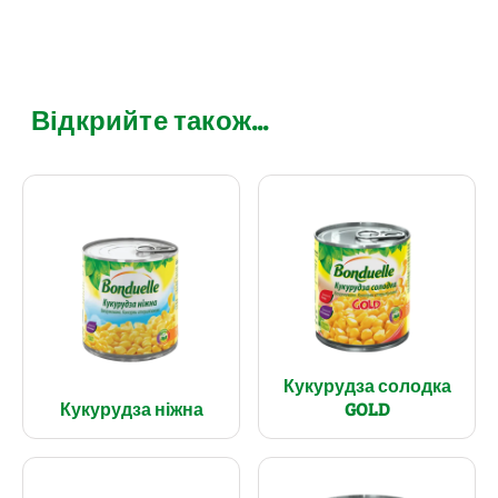
Відкрийте також...
Кукурудза солодка
Кукурудза ніжна
GOLD