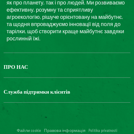
як про планету, так і про людей. Ми розвиваємо
ефективну, розумну та сприятливу
агроекологію, рішуче орієнтовану на майбутнє,
та щодня впроваджуємо інновації від поля до
тарілки, щоб створити краще майбутнє завдяки
рослинній їжі.
ПРО НАС
The Bonduelle group
Louis Bonduelle Foundation
Служба підтримки клієнтів
Зв'яжіться з нами
Часті запитання
Цифрова доступність: невідповідність
Файли cookie
Правова інформація
Politika privatnosti