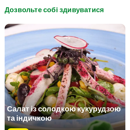
Дозвольте собі здивуватися
Салат із солодкою кукурудзою
та індичкою