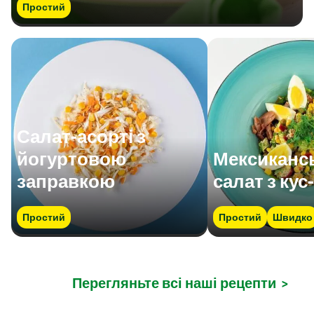
Простий
Салат-асорті з
йогуртовою
Мексиканс
заправкою
салат з кус
Простий
Простий
Швидко
Перегляньте всі наші рецепти
>