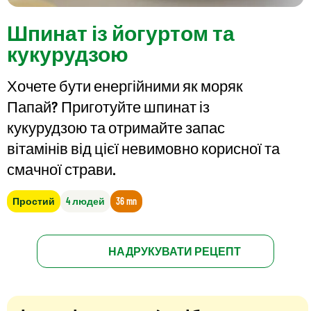
Шпинат із йогуртом та
кукурудзою
Хочете бути енергійними як моряк
Папай? Приготуйте шпинат із
кукурудзою та отримайте запас
вітамінів від цієї невимовно корисної та
смачної страви.
Простий
4 людей
36 mn
НАДРУКУВАТИ РЕЦЕПТ