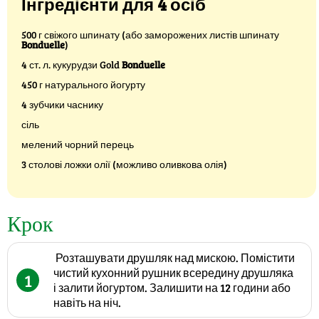
Інгредієнти для 4 осіб
500 г свіжого шпинату (або заморожених листів шпинату
Bonduelle
)
4 ст. л. кукурудзи Gold
Bonduelle
450 г натурального йогурту
4 зубчики часнику
сіль
мелений чорний перець
3 столові ложки олії (можливо оливкова олія)
Крок
Розташувати друшляк над мискою. Помістити
чистий кухонний рушник всередину друшляка
1
і залити йогуртом. Залишити на 12 години або
навіть на ніч.