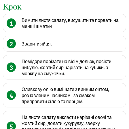
Крок
Вимити листя салату, висушити та порвати на
1
менші шматки
2
Зварити яйця.
Помідори порізати на вісім дольок, посікти
3
цибулю, жовтий сир нарізати на кубики, а
моркву на смужечки.
Оливкову олію вимішати з винним оцтом,
4
розчавленим часником і за смаком
приправити сіллю та перцем.
На листя салату викласти нарізані овочі та
жовтий сир, додати кукурудзу, зверху
5