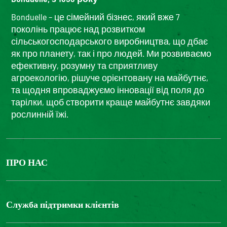
Bonduelle – це сімейний бізнес, який вже 7
поколінь працює над розвитком
сільськогосподарського виробництва, що дбає
як про планету, так і про людей. Ми розвиваємо
ефективну, розумну та сприятливу
агроекологію, рішуче орієнтовану на майбутнє,
та щодня впроваджуємо інновації від поля до
тарілки, щоб створити краще майбутнє завдяки
рослинній їжі.
ПРО НАС
The Bonduelle group
Louis Bonduelle Foundation
Служба підтримки клієнтів
Зв'яжіться з нами