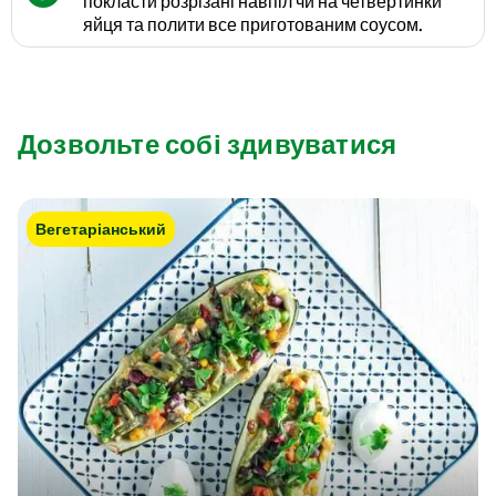
покласти розрізані навпіл чи на четвертинки
яйця та полити все приготованим соусом.
Дозвольте собі здивуватися
Вегетаріанський