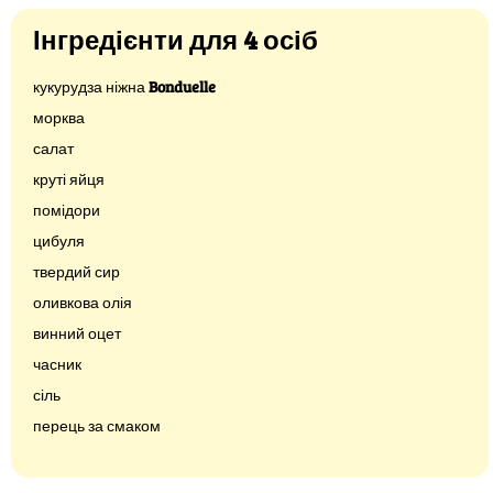
Інгредієнти для 4 осіб
кукурудза ніжна
Bonduelle
морква
салат
круті яйця
помідори
цибуля
твердий сир
оливкова олія
винний оцет
часник
сіль
перець за смаком