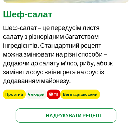
Шеф-салат
Шеф-салат – це передусім листя
салату з різнорідним багатством
інгредієнтів. Стандартний рецепт
можна змінювати на різні способи –
додаючи до салату м'ясо, рибу, або ж
замінити соус «вінегрет» на соус із
додаванням майонезу.
Простий
4 людей
60 mn
Вегетаріанський
НАДРУКУВАТИ РЕЦЕПТ