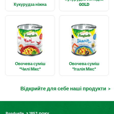
Кукурудза ніжна
GOLD
Овочева суміш
Овочева суміш
"Чилі Мікс"
"Італія Мікс"
Відкрийте для себе наші продукти
>
Bonduelle, з 1853 року