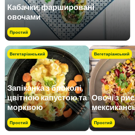
Кабачки, фаршировані
овочами
Простий
Вегетаріанський
Вегетаріанський
Запіканка з броколі,
цвітною капустою та
Овочі з ри
морквою
мексиканс
Простий
Простий