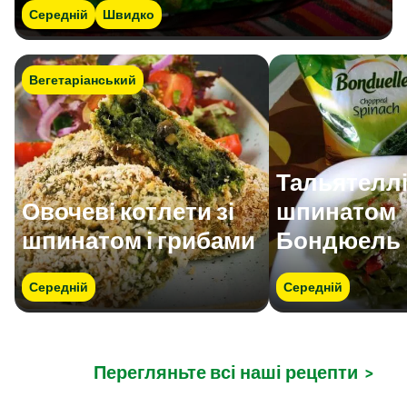
Середній
Швидко
Вегетаріанський
Тальятеллі
Овочеві котлети зі
шпинатом
шпинатом і грибами
Бондюель
Середній
Середній
Перегляньте всі наші рецепти
>