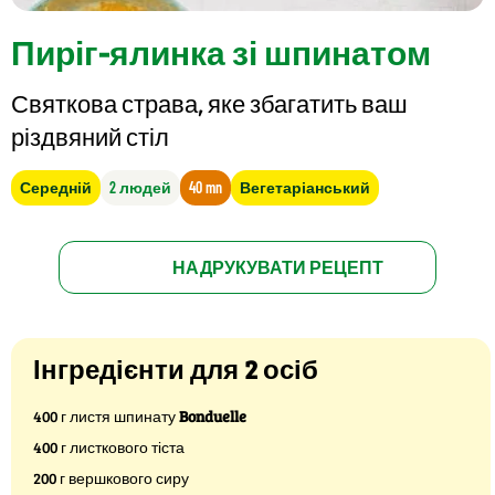
Пиріг-ялинка зі шпинатом
Святкова страва, яке збагатить ваш
різдвяний стіл
Середній
2 людей
40 mn
Вегетаріанський
НАДРУКУВАТИ РЕЦЕПТ
Інгредієнти для 2 осіб
400 г листя шпинату
Bonduelle
400 г листкового тіста
200 г вершкового сиру