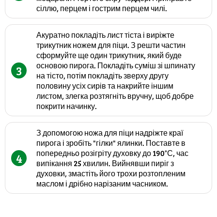
сіллю, перцем і гострим перцем чилі.
Акуратно покладіть лист тіста і виріжте
трикутник ножем для піци. З решти частин
сформуйте ще один трикутник, який буде
основою пирога. Покладіть суміш зі шпинату
3
на тісто, потім покладіть зверху другу
половину усіх сирів та накрийте іншим
листом, злегка розтягніть вручну, щоб добре
покрити начинку.
З допомогою ножа для піци надріжте краї
пирога і зробіть "гілки" ялинки. Поставте в
попередньо розігріту духовку до 190°С, час
4
випікання 25 хвилин. Вийнявши пиріг з
духовки, змастіть його трохи розтопленим
маслом і дрібно нарізаним часником.