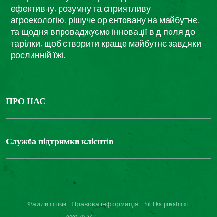
ефективну, розумну та сприятливу
агроекологію, рішуче орієнтовану на майбутнє,
та щодня впроваджуємо інновації від поля до
тарілки, щоб створити краще майбутнє завдяки
рослинній їжі.
ПРО НАС
The Bonduelle group
Louis Bonduelle Foundation
Служба підтримки клієнтів
Зв'яжіться з нами
Часті запитання
Цифрова доступність: невідповідність
Файли cookie
Правова інформація
Politika privatnosti