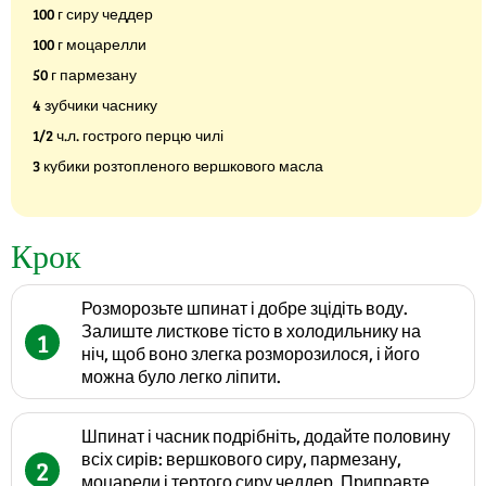
100 г сиру чеддер
100 г моцарелли
50 г пармезану
4 зубчики часнику
1/2 ч.л. гострого перцю чилі
3 кубики розтопленого вершкового масла
Крок
Розморозьте шпинат і добре зцідіть воду.
Залиште листкове тісто в холодильнику на
1
ніч, щоб воно злегка розморозилося, і його
можна було легко ліпити.
Шпинат і часник подрібніть, додайте половину
всіх сирів: вершкового сиру, пармезану,
2
моцарели і тертого сиру чеддер. Приправте