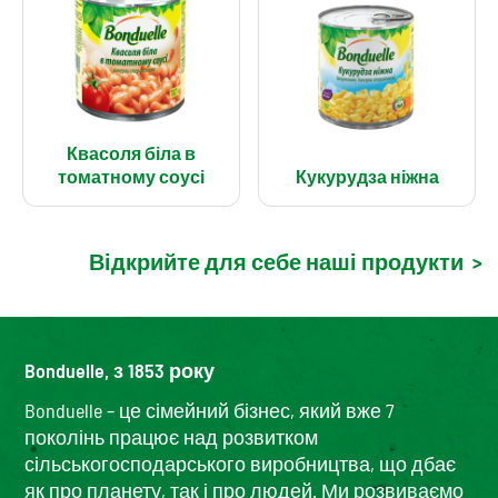
Квасоля біла в
томатному соусі
Кукурудза ніжна
Відкрийте для себе наші продукти
>
Bonduelle, з 1853 року
Bonduelle – це сімейний бізнес, який вже 7
поколінь працює над розвитком
сільськогосподарського виробництва, що дбає
як про планету, так і про людей. Ми розвиваємо