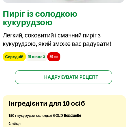
Пиріг із солодкою
кукурудзою
Легкий, соковитий і смачний пиріг з
кукурудзою, який зможе вас радувати!
Середній
10 людей
60 mn
НАДРУКУВАТИ РЕЦЕПТ
Інгредієнти для 10 осіб
150 г кукурудзи солодкої GOLD
Bonduelle
4 яйця