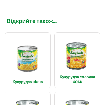
Відкрийте також...
Кукурудза солодка
Кукурудза ніжна
GOLD