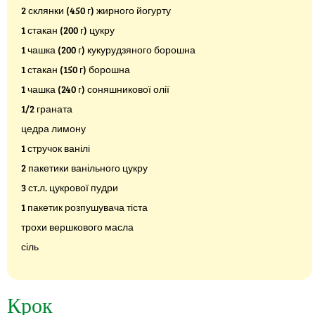
2 склянки (450 г) жирного йогурту
1 стакан (200 г) цукру
1 чашка (200 г) кукурудзяного борошна
1 стакан (150 г) борошна
1 чашка (240 г) соняшникової олії
1/2 граната
цедра лимону
1 стручок ванілі
2 пакетики ванільного цукру
3 ст.л. цукрової пудри
1 пакетик розпушувача тіста
трохи вершкового масла
сіль
Крок