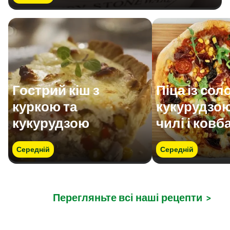
Гострий кіш з
Піца із со
куркою та
кукурудзою
кукурудзою
чилі і ков
Середній
Середній
Перегляньте всі наші рецепти
>