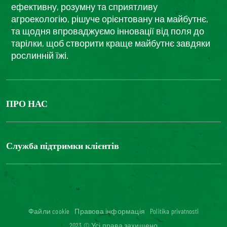
ефективну, розумну та сприятливу
агроекологію, рішуче орієнтовану на майбутнє,
та щодня впроваджуємо інновації від поля до
тарілки, щоб створити краще майбутнє завдяки
рослинній їжі.
ПРО НАС
The Bonduelle group
Louis Bonduelle Foundation
Служба підтримки клієнтів
Зв'яжіться з нами
Часті запитання
Цифрова доступність: невідповідність
Файли cookie
Правова інформація
Politika privatnosti
2023 © Усі права захищено