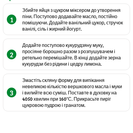
Збийте яйця з цукром міксером до утворення
піни. Поступово додавайте масло, постійно
1
помішуючи. Додайте ванільний цукор, стручок
ванілі, сіль і жирний йогурт.
Додайте поступово кукурудзяну муку,
просіяне борошно разом з розпушувачем і
2
ретельно перемішайте. В кінці додайте зерна
кукурудзи без рідини і цедру лимона.
Змастіть скляну форму для випікання
невеликою кількістю вершкового масла і муки
3
і вилийте всю суміш. Поставте в духовку на
4050 хвилин при 160°С. Прикрасьте пиріг
цукровою пудрою і гранатом.