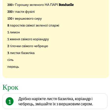
200 г Горошку зеленого НА ПАРІ
Bonduelle
200 г пасти фузілі
130 г вершкового сиру
8 паростків свіжої зеленої спаржі
1 лимон
1 жменя свіжого коріандру
2 гілочки свіжого чебрецю
3 листки базиліка
сіль
перець
Крок
Дрібно наріжте листя базиліка, коріандр і
1
чебрець, змішайте їх з вершковим сиром.