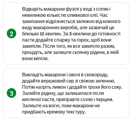
Відваріть макарони фузілі у воді з сіллю і
невеликою кількістю оливкової олії. Час
закипання відрізняється залежно від кожного
виду макаронних виробів, але зазвичай це
2
близько 15 хвилин. За 3 хвилини до готовності
пасти додайте спаржу та горох, щоб вони
закипіли. Після того, як все закипіло разом,
процідіть, але залиште склянку рідини, в якій
вони кипіли.
Викладіть макарони і овочі в сковороду,
додайте вершковий сир зі свіжою зеленню.
Потім натріть лимон і додайте трохи його соку.
3
Залийте рідину, що залишилася після
киплячої пасти, приправте сіллю і перцем.
Залиште на вогні, поки макарони не
придбають кремову текстуру.