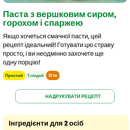
Паста з вершковим сиром,
горохом і спаржею
Якщо хочеться смачної пасти, цей
рецепт ідеальний! Готувати цю страву
просто, і ви неодмінно захочете ще
одну порцію!
Простий
2 людей
20 mn
НАДРУКУВАТИ РЕЦЕПТ
Інгредієнти для 2 осіб