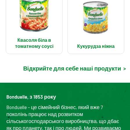
Квасоля біла в
томатному соусі
Кукурудза ніжна
Відкрийте для себе наші продукти
>
Bonduelle, з 1853 року
Bonduelle – це сімейний бізнес, який вже 7
поколінь працює над розвитком
сільськогосподарського виробництва, що дбає
як про планету, так і про людей. Ми розвиваємо