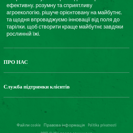
ефективну, розумну та сприятливу
агроекологію, рішуче орієнтовану на майбутнє,
та щодня впроваджуємо інновації від поля до
тарілки, щоб створити краще майбутнє завдяки
рослинній їжі.
ПРО НАС
The Bonduelle group
Louis Bonduelle Foundation
Служба підтримки клієнтів
Зв'яжіться з нами
Часті запитання
Цифрова доступність: невідповідність
Файли cookie
Правова інформація
Politika privatnosti