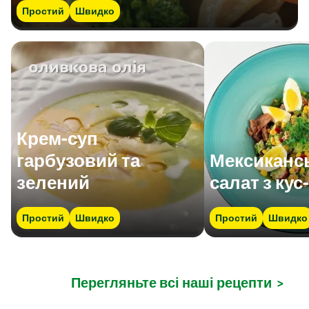
Простий
Швидко
Крем-суп
гарбузовий та
Мексиканс
зелений
салат з кус
Простий
Швидко
Простий
Швидко
Перегляньте всі наші рецепти
>