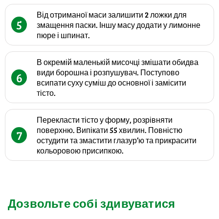
Від отриманої маси залишити 2 ложки для
5
змащення паски. Іншу масу додати у лимонне
пюре і шпинат.
В окремій маленькій мисочці змішати обидва
види борошна і розпушувач. Поступово
6
всипати суху суміш до основної і замісити
тісто.
Перекласти тісто у форму, розрівняти
поверхню. Випікати 55 хвилин. Повністю
7
остудити та змастити глазур’ю та прикрасити
кольоровою присипкою.
Дозвольте собі здивуватися