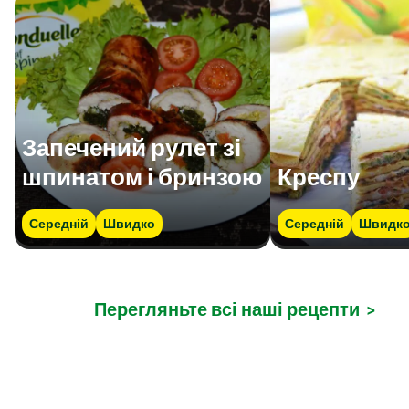
Запечений рулет зі
шпинатом і бринзою
Креспу
Середній
Швидко
Середній
Швидк
Перегляньте всі наші рецепти
>