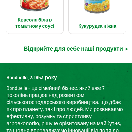
Квасоля біла в
томатному соусі
Кукурудза ніжна
Відкрийте для себе наші продукти
>
Bonduelle, з 1853 року
Bonduelle – це сімейний бізнес, який вже 7
поколінь працює над розвитком
сільськогосподарського виробництва, що дбає
як про планету, так і про людей. Ми розвиваємо
ефективну, розумну та сприятливу
агроекологію, рішуче орієнтовану на майбутнє,
та щодня впроваджуємо інновації від поля до