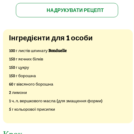
НАДРУКУВАТИ РЕЦЕПТ
Інгредієнти для 1 особи
100 г листів шпинату
Bonduelle
150 г яєчних білків
150 г цукру
150 г борошна
60 г вівсяного борошна
2 лимони
1 ч. л. вершкового масла (для змащення форми)
5 г кольорової присипки