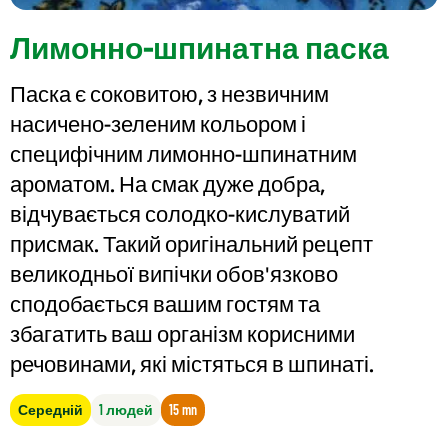
Лимонно-шпинатна паска
Паска є соковитою, з незвичним
насичено-зеленим кольором і
специфічним лимонно-шпинатним
ароматом. На смак дуже добра,
відчувається солодко-кислуватий
присмак. Такий оригінальний рецепт
великодньої випічки обов'язково
сподобається вашим гостям та
збагатить ваш організм корисними
речовинами, які містяться в шпинаті.
Середній
1 людей
15 mn