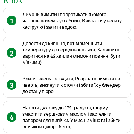
Крок
Лимони вимити і попротикати якомога
1
частіше ножем з усіх боків. Викласти у велику
каструлю і залити водою.
Довести до кипіння, потім зменшити
температуру до середньонизької. Залишити
2
варитися на 45 хвилин (лимони повинні бути
м’якими).
Злити і злегка остудити. Розрізати лимони на
3
чверть, викинути кісточки і збити їх у блендері
до стану пюре.
Нагріти духовку до 175 градусів, форму
змастити вершковим маслом і застелити
4
папером для випічки. У мисці змішати і збити
вінчиком цукор і білки.