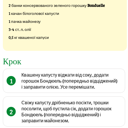
2 банки консервованого зеленого горошку
Bonduelle
1 качан білоголової капусти
1 пачка майонезу
3-4 ст. л. олії
0,5 кг квашеної капуси
Крок
Квашену капусту віджати від соку, додати
1
горошок Бондюель (попередньо відціджений)
і заправити олією. Усе перемішати.
Свіжу капусту дрібненько посікти, трошки
посолити, щоб пустила сік, додати горошок
2
Бондюель (попередньо відціджений) і
заправити майонезом.