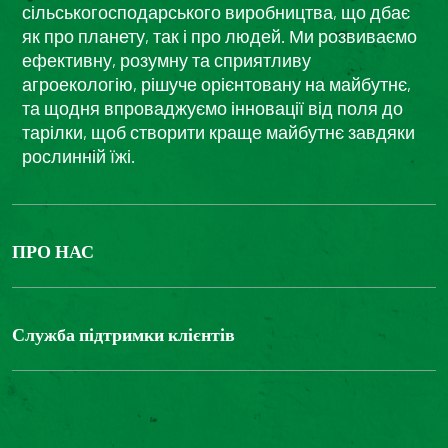
сільськогосподарського виробництва, що дбає
як про планету, так і про людей. Ми розвиваємо
ефективну, розумну та сприятливу
агроекологію, рішуче орієнтовану на майбутнє,
та щодня впроваджуємо інновації від поля до
тарілки, щоб створити краще майбутнє завдяки
рослинній їжі.
ПРО НАС
The Bonduelle group
Louis Bonduelle Foundation
Служба підтримки клієнтів
Зв'яжіться з нами
Часті запитання
Цифрова доступність: невідповідність