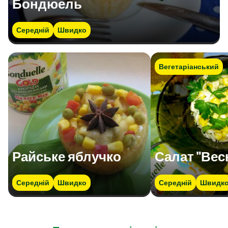
Бондюель
Середній
Швидко
Вегетаріанський
Райське яблучко
Салат "Вес
Середній
Швидко
Середній
Швидк