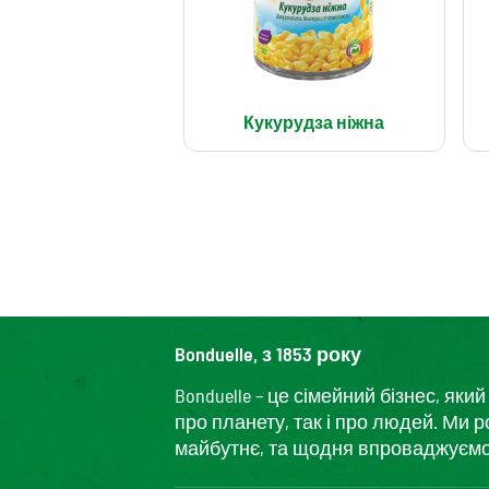
Кукурудза ніжна
Bonduelle, з 1853 року
Bonduelle – це сімейний бізнес, я
про планету, так і про людей. Ми 
майбутнє, та щодня впроваджуємо і