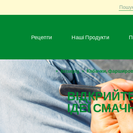
Пошу
Рецепти
Наші Продукти
>
Retsepty
>
Кабачки, фарширов
ВІДКРИЙТЕ
ІДЕЇ СМАЧ