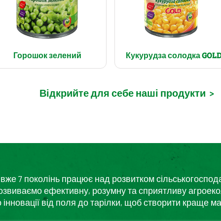
Горошок зелений
Кукурудза солодка GOL
Відкрийте для себе наші продукти
>
кий вже 7 поколінь працює над розвитком сільськогоспо
розвиваємо ефективну, розумну та сприятливу агроеко
нновації від поля до тарілки, щоб створити краще ма