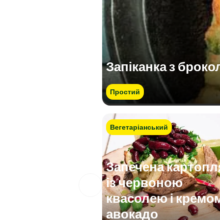
Запіканка з броко
Простий
Вегетаріанський
Запечена картопл
із червоною
квасолею і кремом
авокадо