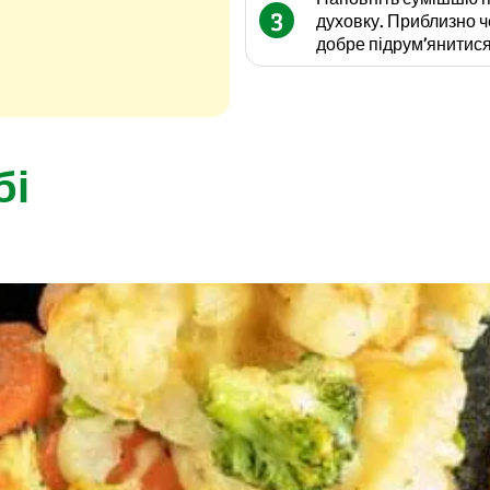
3
духовку. Приблизно ч
добре підрум’янитися
бі