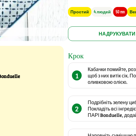
Простий
4 людей
50 mn
Ве
НАДРУКУВАТИ
Крок
Кабачки помийте, розр
1
щоб з них витік сік. 
Bonduelle
оливковою олією.
Подрібніть зелену циб
2
Покладіть всі інгред
ПАРІ Bonduelle, додай
Наповніть сумішшю по