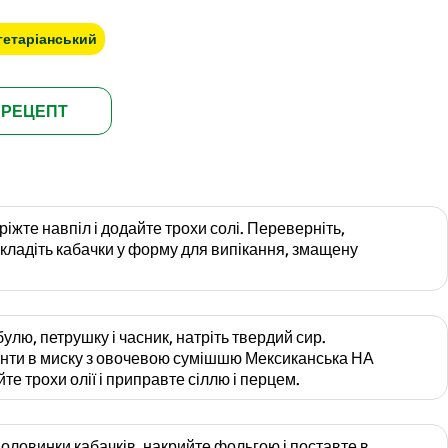
гетаріанський
 РЕЦЕПТ
іжте навпіл і додайте трохи солі. Переверніть,
Покладіть кабачки у форму для випікання, змащену
улю, петрушку і часник, натріть твердий сир.
ієнти в миску з овочевою сумішшю Мексиканська НА
те трохи олії і приправте сіллю і перцем.
ловинки кабачків, накрийте фольгою і поставте в