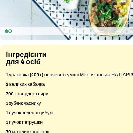
Інгредієнти
для 4 осіб
1 упаковка (400 г) овочевої суміші Мексиканська НА ПАРІ
2 великих кабачка
200 г твердого сиру
1 зубчик часнику
1 пучок зеленої цибулі
1 пучок петрушки
30 мл оливкової олії