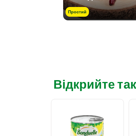
Простий
Відкрийте так