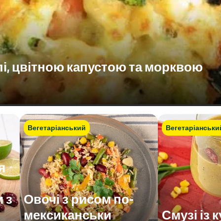
лі, цвітною капустою та морквою
Вегетаріанський
Вегетаріанськи
я
 з
Овочі з рисом по-
мексиканськи
Смузі із 