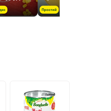
дко
Простий