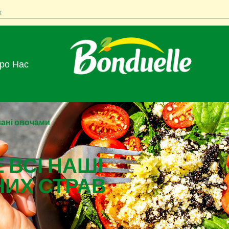
к
Про Нас
ані овочами
 ВСІ НАШІ
НИХ СТРАВ