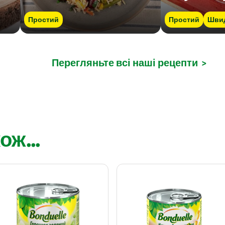
Простий
Простий
Шви
Перегляньте всі наші рецепти
>
ож...