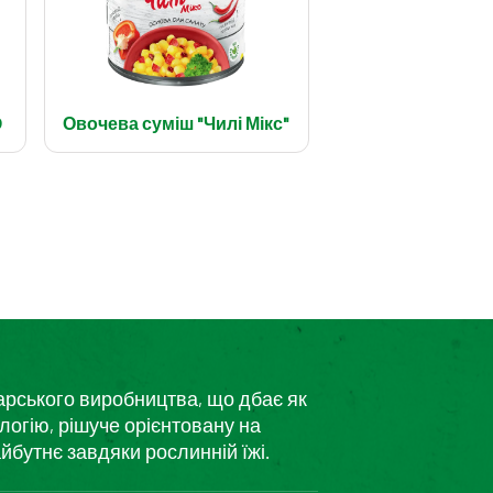
D
Овочева суміш "Чилі Мікс"
дарського виробництва, що дбає як
логію, рішуче орієнтовану на
йбутнє завдяки рослинній їжі.