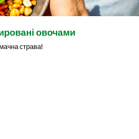
ировані овочами
смачна страва!