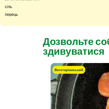
сіль
перець
Дозвольте со
здивуватися
Вегетаріанський