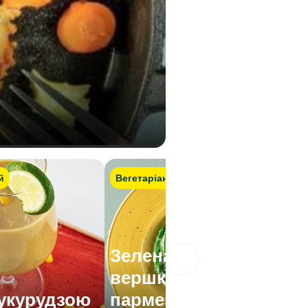
й
Вегетаріанський
Зелена квасоля у
вершковому соусі з
кукурудзою
пармезаном