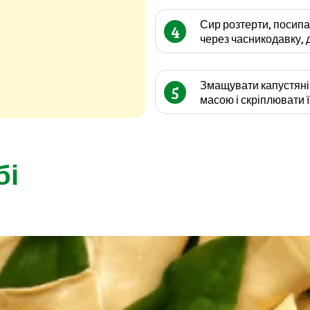
Сир розтерти, посипа
4
через часникодавку, 
Змащувати капустян
5
масою і скріплювати ї
бі