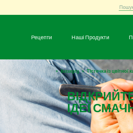
Пошу
Рецепти
Наші Продукти
>
Retsepty
>
Тістечка із цвітної 
ВІДКРИЙТЕ
ІДЕЇ СМАЧ