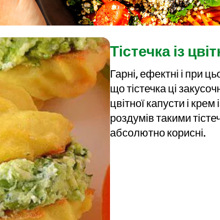
Тістечка із цві
Гарні, ефектні і при ц
що тістечка ці закусоч
цвітної капусти і крем
роздумів такими тістеч
абсолютно корисні.