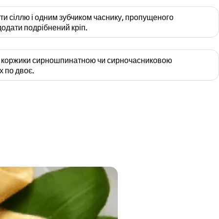
ти сіллю і одним зубчиком часнику, пропущеного
додати подрібнений кріп.
і коржики сирношпинатною чи сирночасниковою
х по двоє.