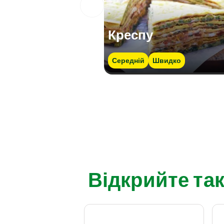
Креспу
Середній
Швидко
Відкрийте так