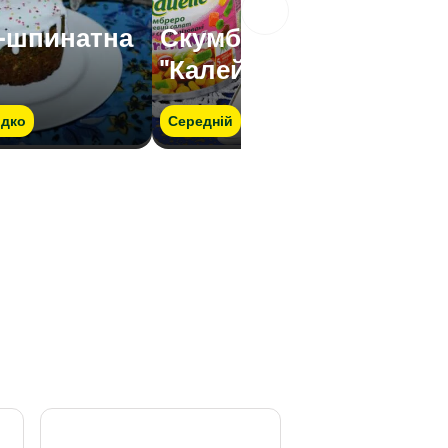
-шпинатна
Скумбрія з овочами
"Калейдоскоп"
дко
Середній