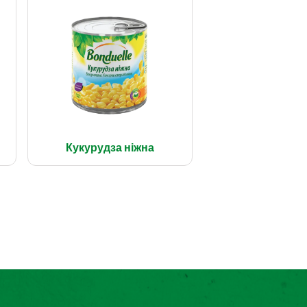
Кукурудза ніжна