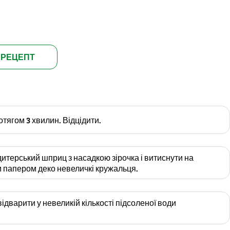
 РЕЦЕПТ
отягом 3 хвилин. Відцідити.
дитерський шприц з насадкою зірочка і витиснути на
 папером деко невеличкі кружальця.
ідварити у невеликій кількості підсоленої води