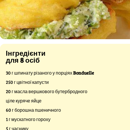
Інгредієнти
для 8 осіб
30 г шпинату різаного у порціях
Bonduelle
250 г цвітної капусти
20 г масла вершкового бутербродного
ціле куряче яйце
60 г борошна пшеничного
1 г мускатного гороху
5 г часнику