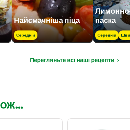
Лимонно
Найсмачніша піца
паска
Середній
Середній
Шви
Перегляньте всі наші рецепти
>
ож...