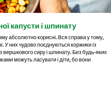
тної капусти і шпинату
ьому абсолютно корисні. Вся справа у тому,
ні. У них чудово поєднуються коржики із
 із вершкового сиру і шпинату. Без будь-яких
ками можуть ласувати і діти, бо вони