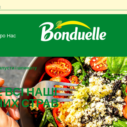
к
Про Нас
капусти і шпинату
 ВСІ НАШІ
НИХ СТРАВ