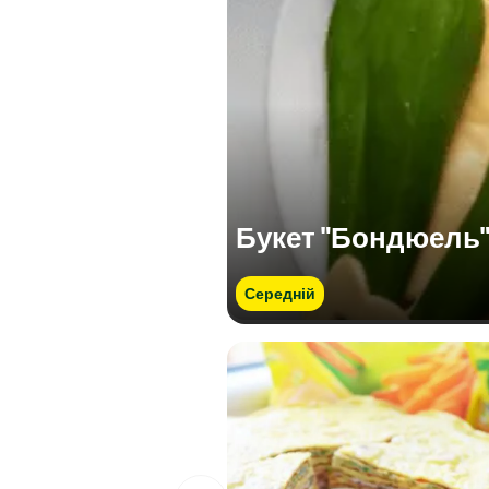
Букет "Бондюель
Середній