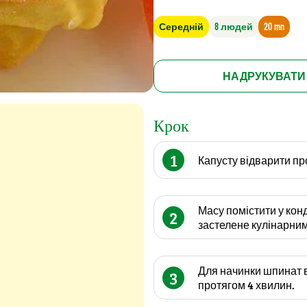
Середній
8 людей
20 mn
НАДРУКУВАТИ
Крок
1
Капусту відварити пр
Масу помістити у кон
2
застелене кулінарним
Для начинки шпинат в
3
протягом 4 хвилин.