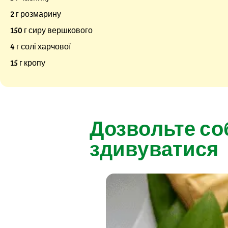
2 г розмарину
150 г сиру вершкового
4 г солі харчової
15 г кропу
Дозвольте со
здивуватися