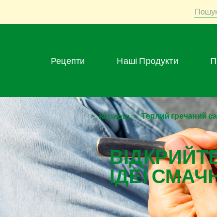
Пошу
Рецепти
Наші Продукти
>
Retsepty
>
Теплий гречаний с
ВІДКРИЙТЕ
ІДЕЇ СМАЧ