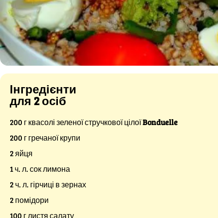
Інгредієнти
для 2 осіб
200 г квасолі зеленої стручкової цілої
Bonduelle
200 г гречаної крупи
2 яйця
1 ч. л. сок лимона
2 ч. л. гірчиці в зернах
2 помідори
100 г листя салату