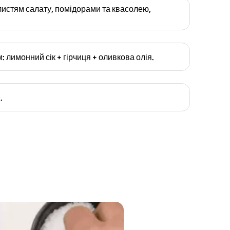
листям салату, помідорами та квасолею,
 лимонний сік + гірчиця + оливкова олія.
.