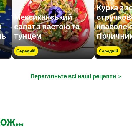
Курка з 
Мексиканський
стручко
з
салат з пастою та
квасолею
ль
тунцем
гірчични
Середній
Середній
Перегляньте всі наші рецепти
>
ож...