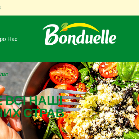
к
Про Нас
алат
 ВСІ НАШІ
НИХ СТРАВ