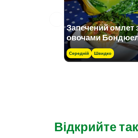
Запечений омлет 
овочами Бондюе
Середній
Швидко
Відкрийте так