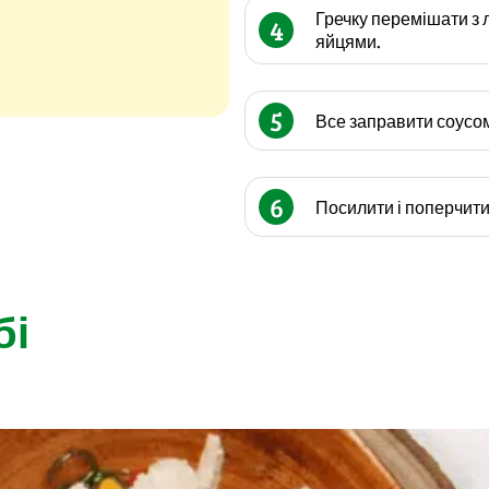
Гречку перемішати з 
4
яйцями.
5
Все заправити соусом:
6
Посилити і поперчити
бі