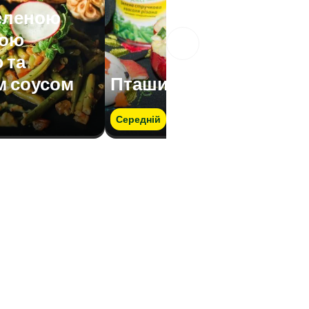
зеленою
вою
 та
м соусом
Пташине гніздо
Середній
Швидко