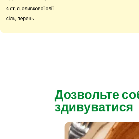
4 ст. л. оливкової олії
сіль, перець
Дозвольте со
здивуватися