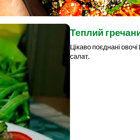
Теплий гречан
Цікаво поєднані овочі
салат.