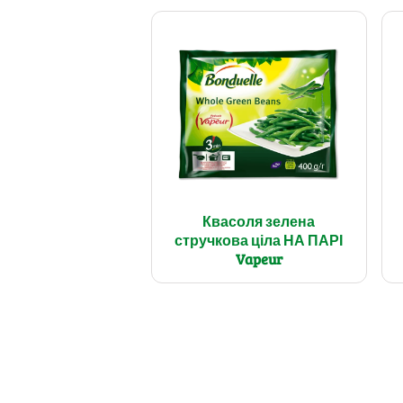
Квасоля зелена
стручкова ціла НА ПАРІ
Vapeur