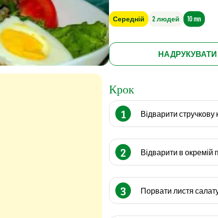
Середній
2 людей
10 mn
НАДРУКУВАТИ
Крок
1
Відварити стручкову 
2
Відварити в окремій п
3
Порвати листя салату