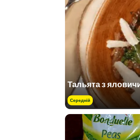
Тальята з ялович
Середній