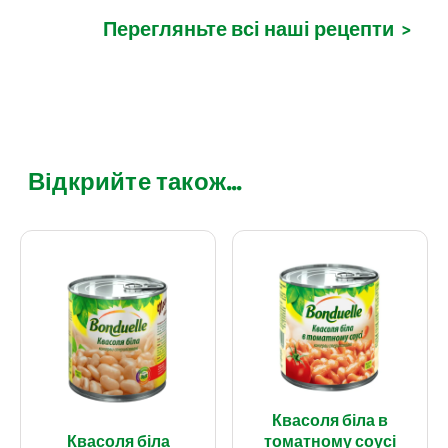
Перегляньте всі наші рецепти
>
Відкрийте також...
Квасоля біла в
Квасоля біла
томатному соусі