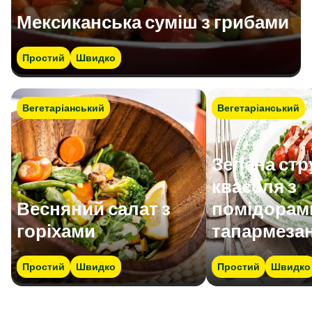
Мексиканська суміш з грибами
Простий
Швидко
Вегетаріанський
Вегетаріанський
Зелена стр
квасоля з
Весняний салат з
помідорам
горіхами
тапармеза
Простий
Швидко
Простий
Швидко