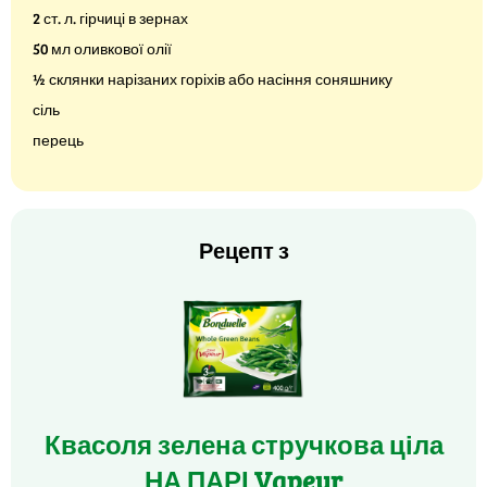
2 ст. л. гірчиці в зернах
50 мл оливкової олії
½ склянки нарізаних горіхів або насіння соняшнику
сіль
перець
Рецепт з
Квасоля зелена стручкова ціла
НА ПАРІ Vapeur