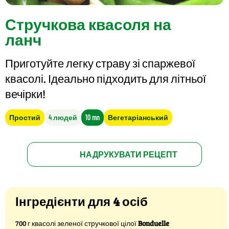
Стручкова квасоля на
ланч
Приготуйте легку страву зі спаржевої
квасолі. Ідеально підходить для літньої
вечірки!
Простий
4 людей
10 mn
Вегетаріанський
НАДРУКУВАТИ РЕЦЕПТ
Інгредієнти для 4 осіб
700 г квасолі зеленої стручкової цілої
Bonduelle