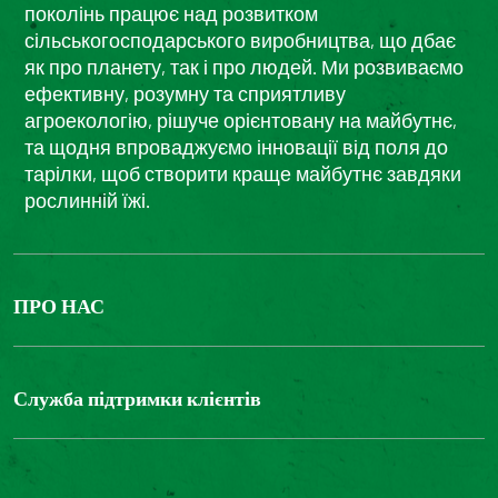
поколінь працює над розвитком
сільськогосподарського виробництва, що дбає
як про планету, так і про людей. Ми розвиваємо
ефективну, розумну та сприятливу
агроекологію, рішуче орієнтовану на майбутнє,
та щодня впроваджуємо інновації від поля до
тарілки, щоб створити краще майбутнє завдяки
рослинній їжі.
ПРО НАС
The Bonduelle group
Louis Bonduelle Foundation
Служба підтримки клієнтів
Зв'яжіться з нами
Часті запитання
Цифрова доступність: невідповідність