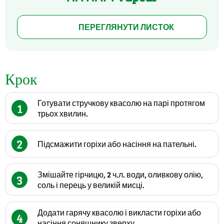
ПЕРЕГЛЯНУТИ ЛИСТОК
Крок
Готувати стручкову квасолю на парі протягом
1
трьох хвилин.
2
Підсмажити горіхи або насіння на пательні.
Змішайте гірчицю, 2 ч.л. води, оливкову олію,
3
соль і перець у великій мисці.
Додати гарячу квасолю і викласти горіхи або
4
насіння соняшнику зверху.