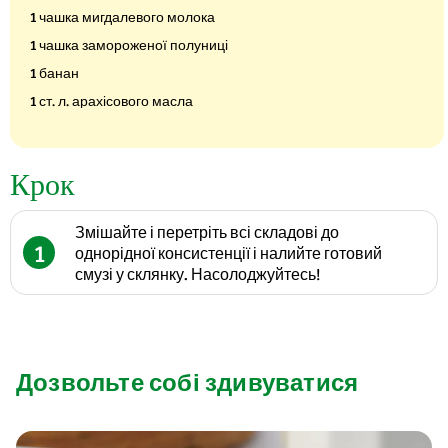
1 чашка мигдалевого молока
1 чашка замороженої полуниці
1 банан
1 ст. л. арахісового масла
Крок
Змішайте і перетріть всі складові до
1
однорідної консистенції і налийте готовий
смузі у склянку. Насолоджуйтесь!
Дозвольте собі здивуватися