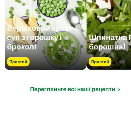
Вершковий крем-
суп з горошку і
Шпинатна П
броколі
борошна)
Простий
Простий
Перегляньте всі наші рецепти
>