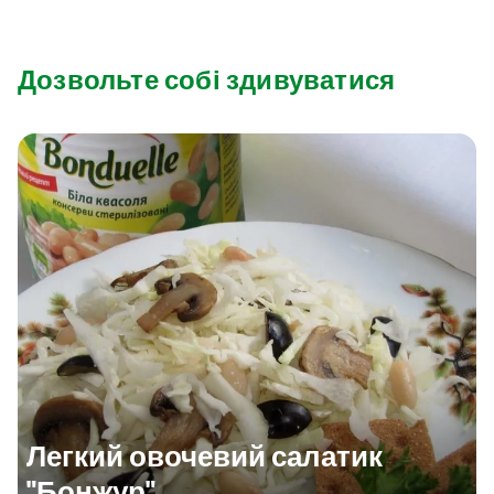
Дозвольте собі здивуватися
Легкий овочевий салатик
"Бонжур"