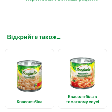
Відкрийте також...
Квасоля біла в
Квасоля біла
томатному соусі