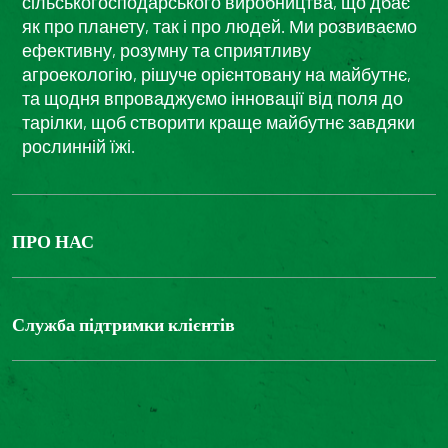
сільськогосподарського виробництва, що дбає
як про планету, так і про людей. Ми розвиваємо
ефективну, розумну та сприятливу
агроекологію, рішуче орієнтовану на майбутнє,
та щодня впроваджуємо інновації від поля до
тарілки, щоб створити краще майбутнє завдяки
рослинній їжі.
ПРО НАС
The Bonduelle group
Louis Bonduelle Foundation
Служба підтримки клієнтів
Зв'яжіться з нами
Часті запитання
Цифрова доступність: невідповідність