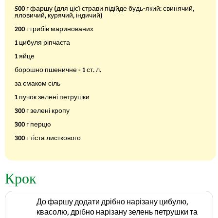
500 г фаршу (для цієї страви підійде будь-який: свинячий,
яловичий, курячий, індичий)
200 г грибів маринованих
1 цибуля ріпчаста
1 яйце
борошно пшеничне - 1 ст. л.
за смаком сіль
1 пучок зелені петрушки
300 г зелені кропу
300 г перцю
300 г тіста листкового
Крок
До фаршу додати дрібно нарізану цибулю,
квасолю, дрібно нарізану зелень петрушки та