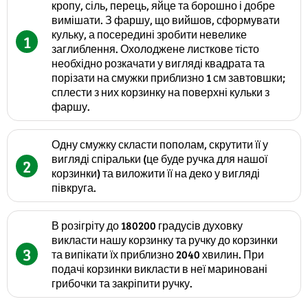
кропу, сіль, перець, яйце та борошно і добре
вимішати. З фаршу, що вийшов, сформувати
кульку, а посередині зробити невелике
1
заглиблення. Охолоджене листкове тісто
необхідно розкачати у вигляді квадрата та
порізати на смужки приблизно 1 см завтовшки;
сплести з них корзинку на поверхні кульки з
фаршу.
Одну смужку скласти пополам, скрутити її у
вигляді спіральки (це буде ручка для нашої
2
корзинки) та виложити її на деко у вигляді
півкруга.
В розігріту до 180200 градусів духовку
викласти нашу корзинку та ручку до корзинки
3
та випікати їх приблизно 2040 хвилин. При
подачі корзинки викласти в неї мариновані
грибочки та закріпити ручку.