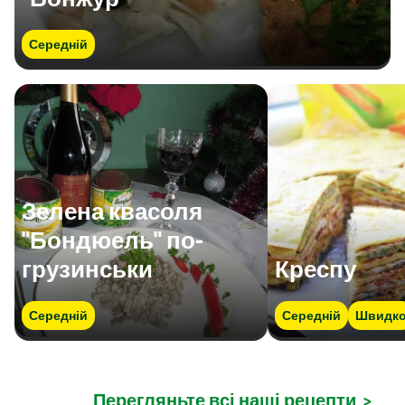
Середній
Зелена квасоля
"Бондюель" по-
грузинськи
Креспу
Середній
Середній
Швидк
Перегляньте всі наші рецепти
>