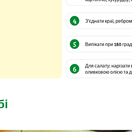
4
З’єднати краї, ребром
5
Випікати при 180 град
Для салату: нарізати 
6
оливковою олією та д
бі