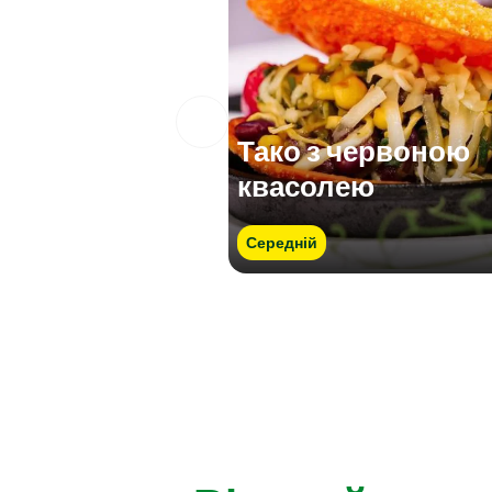
Тако з червоною
квасолею
Середній