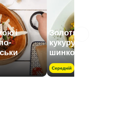
з
ою і
Золотисті млинці з
по-
кукурудзою,
ськи
шинкою і спаржею
Середній