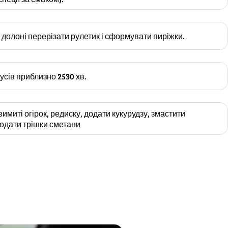
 долоні перерізати рулетик і сформувати пиріжки.
усів приблизно 2530 хв.
вимиті огірок, редиску, додати кукурудзу, змастити
одати трішки сметани