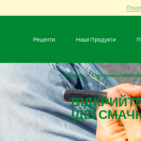
Пошу
Рецепти
Наші Продукти
>
Retsepty
>
Смачненькі міні-пи
ВІДКРИЙТЕ
ІДЕЇ СМАЧ