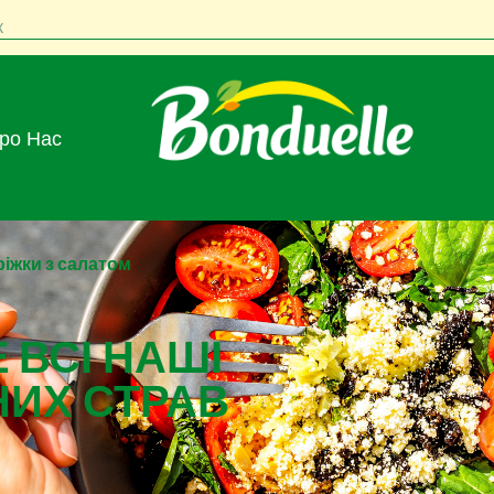
к
Про Нас
ріжки з салатом
 ВСІ НАШІ
НИХ СТРАВ