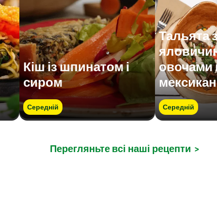
Тальята 
яловичин
Кіш із шпинатом і
овочами 
сиром
мексикан
Середній
Середній
Перегляньте всі наші рецепти
>