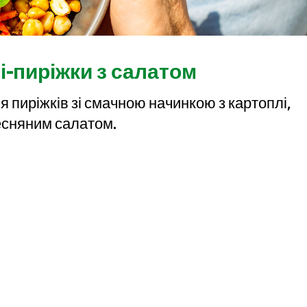
і-пиріжки з салатом
я пиріжків зі смачною начинкою з картоплі,
весняним салатом.