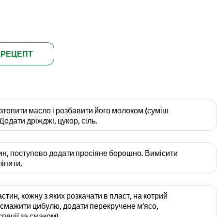
 РЕЦЕПТ
озтопити масло і розбавити його молоком (суміш
Додати дріжджі, цукор, сіль.
ин, поступово додати просіяне борошно. Вимісити
ліпити.
астин, кожну з яких розкачати в пласт, на котрий
дсмажити цибулю, додати перекручене м’ясо,
спеції за смаком).