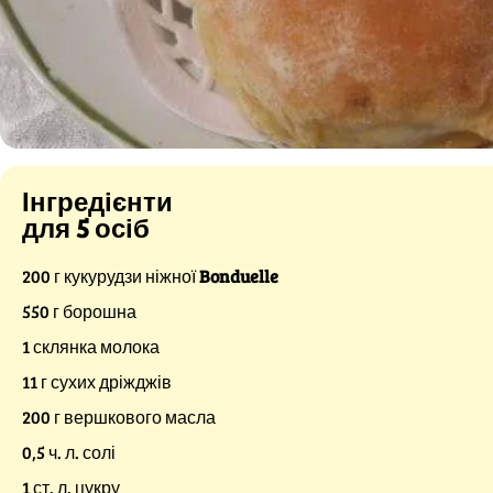
Інгредієнти
для 5 осіб
200 г кукурудзи ніжної
Bonduelle
550 г борошна
1 склянка молока
11 г сухих дріжджів
200 г вершкового масла
0,5 ч. л. солі
1 ст. л. цукру