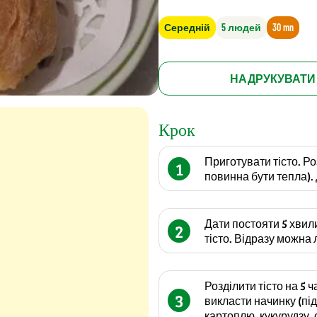
Середній
5 людей
30 mn
НАДРУКУВАТИ
Крок
Приготувати тісто. Р
1
повинна бути тепла). 
Дати постояти 5 хвил
2
тісто. Відразу можна 
Розділити тісто на 5 ч
3
викласти начинку (пі
картоплю, кукурудзу, 