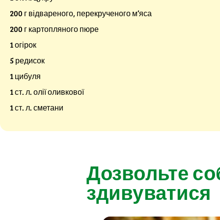
200 г відвареного, перекрученого м’яса
200 г картопляного пюре
1 огірок
5 редисок
1 цибуля
1 ст. л. олії оливкової
1 ст. л. сметани
Дозвольте со
здивуватися