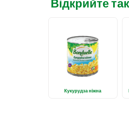
Відкрийте так
Кукурудза ніжна