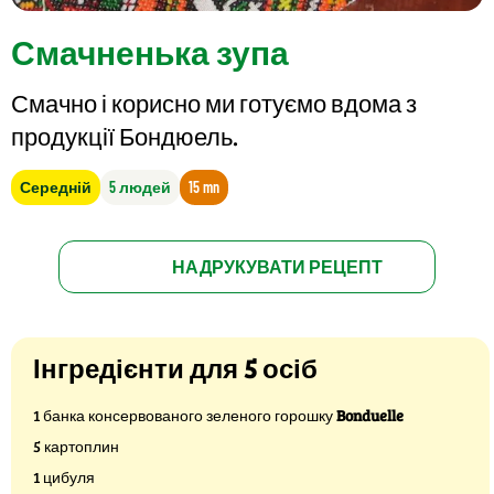
Смачненька зупа
Смачно і корисно ми готуємо вдома з
продукції Бондюель.
Середній
5 людей
15 mn
НАДРУКУВАТИ РЕЦЕПТ
Інгредієнти для 5 осіб
1 банка консервованого зеленого горошку
Bonduelle
5 картоплин
1 цибуля