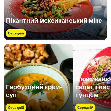
Пікантний мексиканський мікс
Середній
Мексиканс
Гарбузовий крем-
салат з пас
суп
тунцем
Середній
Середній