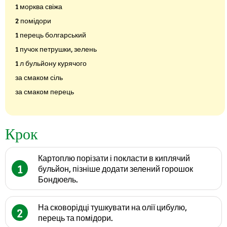
1 морква свіжа
2 помідори
1 перець болгарський
1 пучок петрушки, зелень
1 л бульйону курячого
за смаком сіль
за смаком перець
Крок
Картоплю порізати і покласти в киплячий
1
бульйон, пізніше додати зелений горошок
Бондюель.
На сковорідці тушкувати на олії цибулю,
2
перець та помідори.