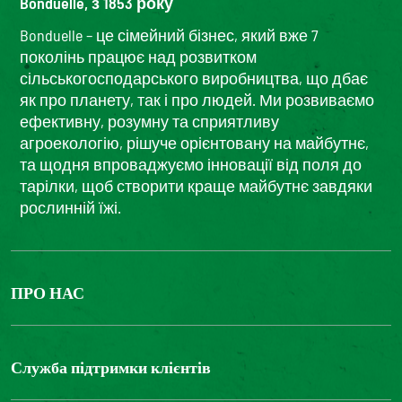
Bonduelle, з 1853 року
Bonduelle – це сімейний бізнес, який вже 7
поколінь працює над розвитком
сільськогосподарського виробництва, що дбає
як про планету, так і про людей. Ми розвиваємо
ефективну, розумну та сприятливу
агроекологію, рішуче орієнтовану на майбутнє,
та щодня впроваджуємо інновації від поля до
тарілки, щоб створити краще майбутнє завдяки
рослинній їжі.
ПРО НАС
The Bonduelle group
Louis Bonduelle Foundation
Служба підтримки клієнтів
Зв'яжіться з нами