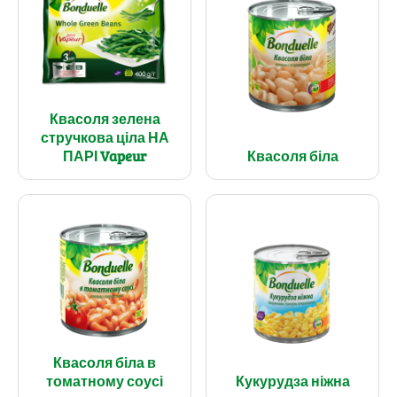
Квасоля зелена
стручкова ціла НА
ПАРІ Vapeur
Квасоля біла
Квасоля біла в
томатному соусі
Кукурудза ніжна