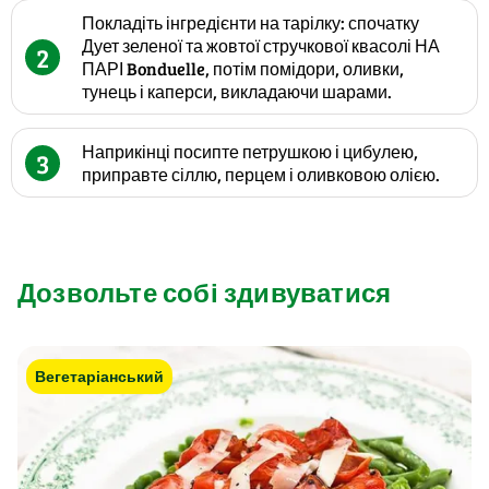
Покладіть інгредієнти на тарілку: спочатку
Дует зеленої та жовтої стручкової квасолі НА
2
ПАРІ Bonduelle, потім помідори, оливки,
тунець і каперси, викладаючи шарами.
Наприкінці посипте петрушкою і цибулею,
3
приправте сіллю, перцем і оливковою олією.
Дозвольте собі здивуватися
Вегетаріанський