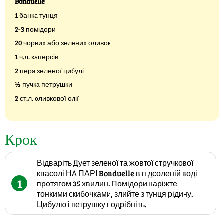
Bonduelle
1 банка тунця
2-3 помідори
20 чорних або зелених оливок
1 ч.л. каперсів
2 пера зеленої цибулі
½ пучка петрушки
2 ст.л. оливкової олії
Крок
Відваріть Дует зеленої та жовтої стручкової
квасолі НА ПАРІ Bonduelle в підсоленій воді
1
протягом 35 хвилин. Помідори наріжте
тонкими скибочками, злийте з тунця рідину.
Цибулю і петрушку подрібніть.