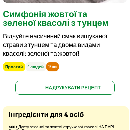
Симфонія жовтої та
зеленої квасолі з тунцем
Відчуйте насичений смак вишуканої
страви з тунцем та двома видами
квасолі: зеленої та жовтої!
Простий
4 людей
15 mn
НАДРУКУВАТИ РЕЦЕПТ
Інгредієнти для 4 осіб
400 г Дуету зеленої та жовтої стручкової квасолі НА ПАРІ