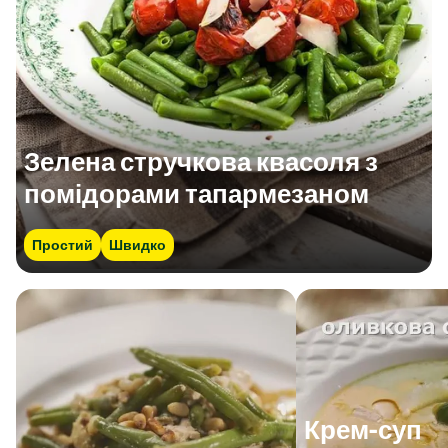
Зелена стручкова квасоля з
помідорами тапармезаном
Простий
Швидко
Крем-суп