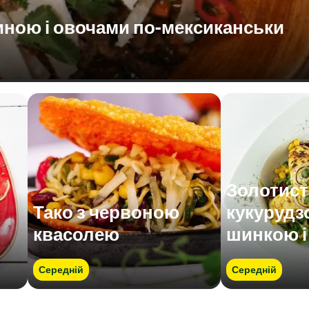
иною і овочами по-мексиканськи
Золотисті
Тако з червоною
кукурудз
квасолею
шинкою і
Середній
Середній