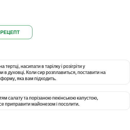
 РЕЦЕПТ
 тертці, насипати в тарілку і розігріти у
чи в духовці. Коли сир розплавиться, поставити на
 форму, яка вам підходить.
тям салату та порізаною пекінською капустою,
все приправити майонезом і посолити.