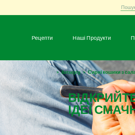
Пошу
Рецепти
Наші Продукти
>
Retsepty
>
Сирні кошики з сал
ВІДКРИЙТЕ
ІДЕЇ СМАЧ