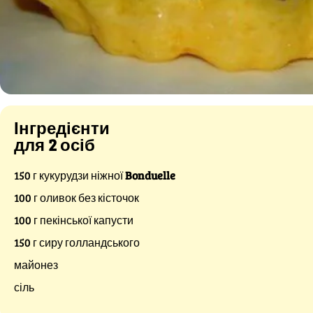
Інгредієнти
для 2 осіб
150 г кукурудзи ніжної
Bonduelle
100 г оливок без кісточок
100 г пекінської капусти
150 г сиру голландського
майонез
сіль