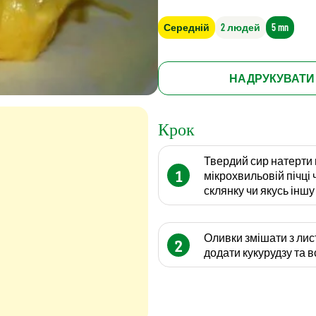
Середній
2 людей
5 mn
НАДРУКУВАТИ
Крок
Твердий сир натерти на
1
мікрохвильовій пічці 
склянку чи якусь іншу
Оливки змішати з лис
2
додати кукурудзу та 