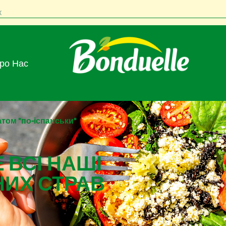
к
Про Нас
атом "по-іспанськи"
 ВСІ НАШІ
НИХ СТРАВ