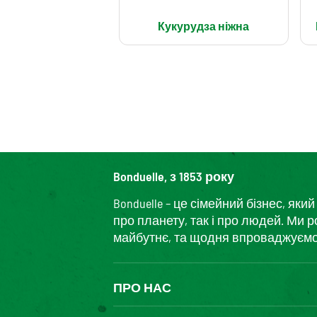
Кукурудза ніжна
Bonduelle, з 1853 року
Bonduelle – це сімейний бізнес, я
про планету, так і про людей. Ми 
майбутнє, та щодня впроваджуємо і
ПРО НАС
The Bonduelle group