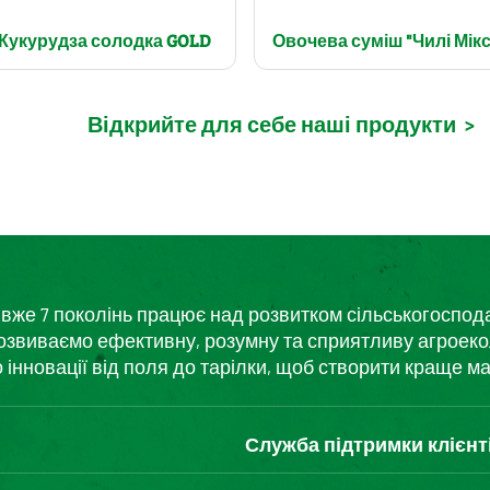
Кукурудза солодка GOLD
Овочева суміш "Чилі Мікс
Відкрийте для себе наші продукти
>
кий вже 7 поколінь працює над розвитком сільськогоспо
розвиваємо ефективну, розумну та сприятливу агроеко
нновації від поля до тарілки, щоб створити краще ма
Служба підтримки клієнт
Зв'яжіться з нами