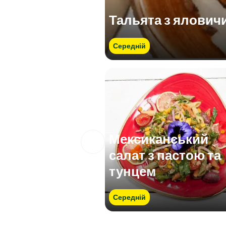
Тальята з ялович
Середній
Мексиканський
салат з пастою та
тунцем
Середній