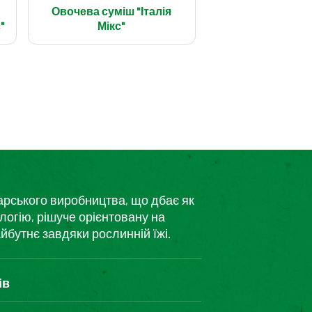
Овочева суміш "Італія
"
Мікс"
дарського виробництва, що дбає як
логію, рішуче орієнтовану на
йбутнє завдяки рослинній їжі.
ів