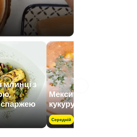
 млинці з
ою,
Мексиканський
 спаржею
кукурудзяний суп
Середній