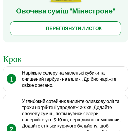
Овочева суміш "Мінестроне"
ПЕРЕГЛЯНУТИ ЛИСТОК
Крок
Наріжьте селеру на маленькі кубики та
1
очищений гарбуз - на великі. Дрібно наріжте
свіже орегано.
У глибокий сотейник вилийте оливкову олії та
трохи нагрійте її упродовж 2-3 хв. Додайте
овочеву суміш, потім кубики селери і
пасеруйте усе 5-10 хв, періодично помішуючи.
Додайте стільки курячого бульйону, щоб
2