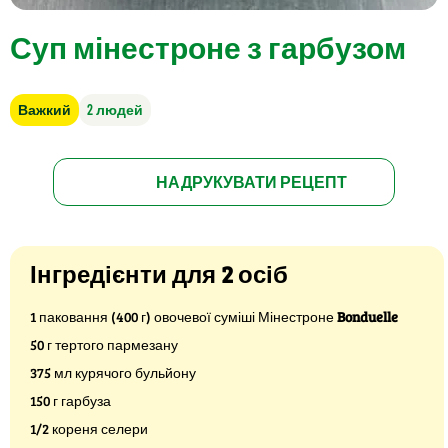
Суп мінестроне з гарбузом
Важкий
2 людей
НАДРУКУВАТИ РЕЦЕПТ
Інгредієнти для 2 осіб
1 паковання (400 г) овочевої суміші Мінестроне
Bonduelle
50 г тертого пармезану
375 мл курячого бульйону
150 г гарбуза
1/2 кореня селери