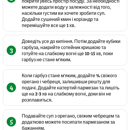
покрити увесь простір посуду. За необхідності
можете додати воду у залежності від того,
наскільки густим ви хочете зробити суп.
Додайте сушений кмин і коріандр та
перемішуйте все ще 1 хв.
Доведіть усе до кипіння. Потім додайте кубики
гарбуза, накрийте сотейник кришкою та
3
готуйте на слабкому вогні ще 10-15 хв, поки
гарбуз не стане м'яким.
Коли гарбуз стане м'яким, додайте ¾ свіжого
орегано і чебреця, залишивши решту для
4
подачі. Додайте натертий пармезан та лишіть
ще на 2-3 хв на слабкому вогні, доки він не
розплавиться.
Подавайте суп з орегано, свіжим чебрецем та
5
додатково можете посипати пармезаном за
бажанням.