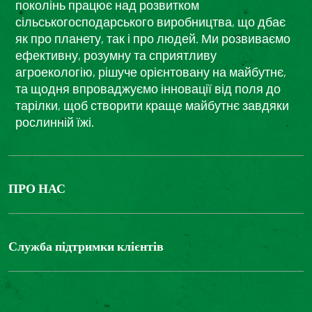
поколінь працює над розвитком
сільськогосподарського виробництва, що дбає
як про планету, так і про людей. Ми розвиваємо
ефективну, розумну та сприятливу
агроекологію, рішуче орієнтовану на майбутнє,
та щодня впроваджуємо інновації від поля до
тарілки, щоб створити краще майбутнє завдяки
рослинній їжі.
ПРО НАС
The Bonduelle group
Louis Bonduelle Foundation
Служба підтримки клієнтів
Зв'яжіться з нами
Часті запитання
Цифрова доступність: невідповідність