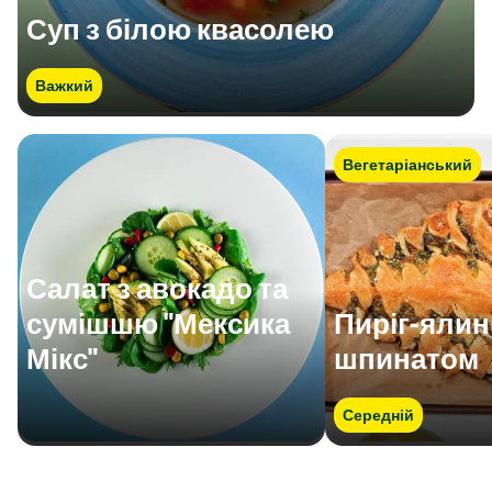
Суп з білою квасолею
Важкий
Вегетаріанський
Салат з авокадо та
сумішшю "Мексика
Пиріг-ялинк
Мікс"
шпинатом
Середній