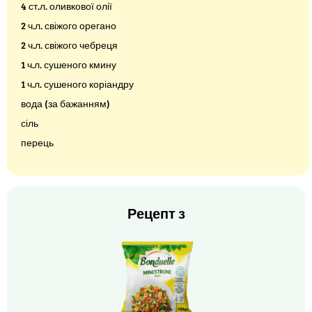
4 ст.л. оливкової олії
2 ч.л. свіжого орегано
2 ч.л. свіжого чебреця
1 ч.л. сушеного кмину
1 ч.л. сушеного коріандру
вода (за бажанням)
сіль
перець
Рецепт з