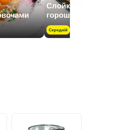
Слойки із зеленим
овочами
горошком і сиром
Середній