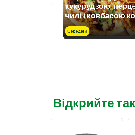
кукурудзою, перц
чилі і ковбасою к
Середній
Відкрийте так