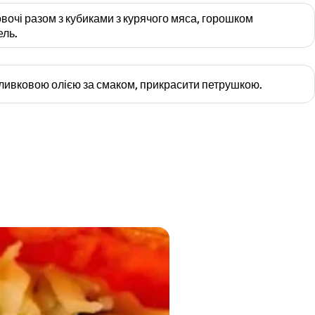
вочі разом з кубиками з курячого мяса, горошком
ель.
ливковою олією за смаком, прикрасити петрушкою.