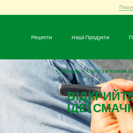
Пошу
Рецепти
Наші Продукти
>
Retsepty
>
Салат з м'ясними 
ВІДКРИЙТЕ
ІДЕЇ СМАЧ