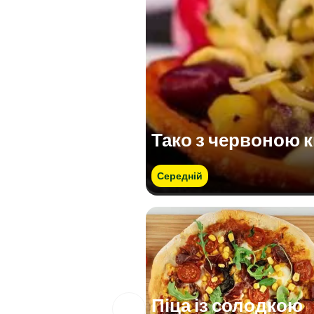
Тако з червоною 
Середній
Піца із солодкою