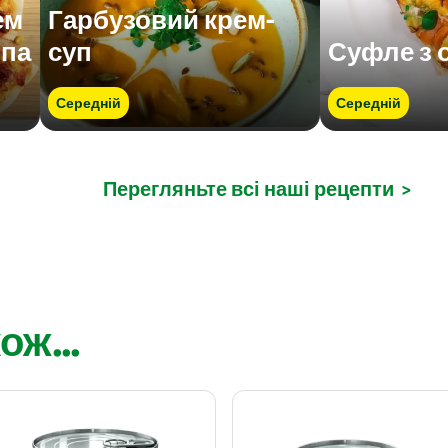
ем
Гарбузовий крем-
опа
суп
Суфле з 
Середній
Середній
Перегляньте всі наші рецепти
>
ож...