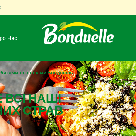
к
Про Нас
кубиками та овочами Бондюель
 ВСІ НАШІ
НИХ СТРАВ