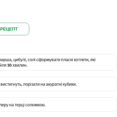
 РЕЦЕПТ
арша, цибулі, солі сформувати пласкі котлети, які
іля 30 хвилин.
 вистигнуть, порізати на акуратні кубики.
леру на терці соломкою.