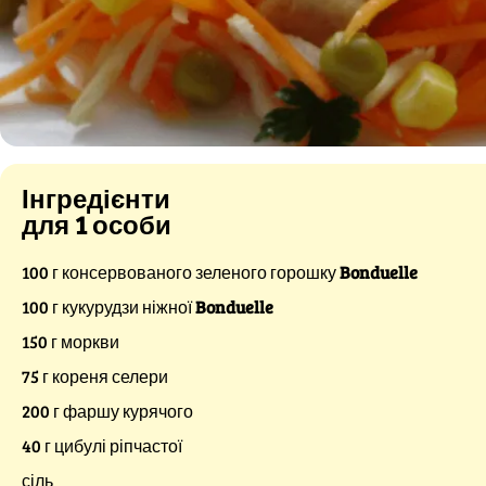
Інгредієнти
для 1 особи
100 г консервованого зеленого горошку
Bonduelle
100 г кукурудзи ніжної
Bonduelle
150 г моркви
75 г кореня селери
200 г фаршу курячого
40 г цибулі ріпчастої
сіль