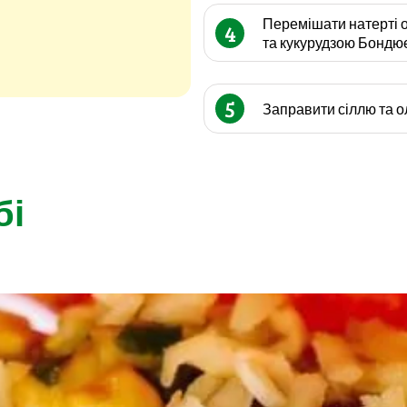
Перемішати натерті о
4
та кукурудзою Бондю
5
Заправити сіллю та о
бі