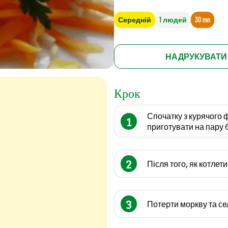
Середній
1 людей
30 mn
НАДРУКУВАТИ
Крок
Спочатку з курячого ф
1
приготувати на пару б
2
Після того, як котлети
3
Потерти моркву та се