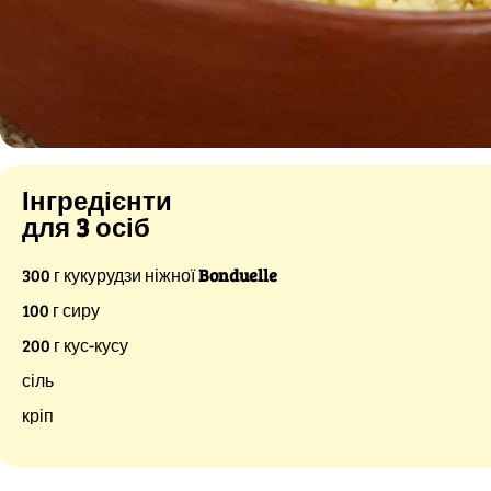
Інгредієнти
для 3 осіб
300 г кукурудзи ніжної
Bonduelle
100 г сиру
200 г кус-кусу
сіль
кріп