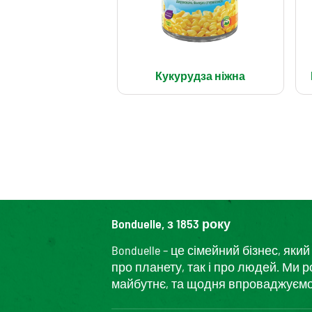
Кукурудза ніжна
Bonduelle, з 1853 року
Bonduelle – це сімейний бізнес, я
про планету, так і про людей. Ми 
майбутнє, та щодня впроваджуємо і