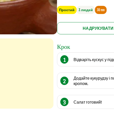
Простий
3 людей
30 mn
НАДРУКУВАТИ
Крок
1
Відваріть кускус у пі
Додайте кукурудзу і 
2
кропом.
3
Салат готовий!