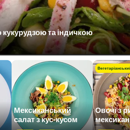
ю кукурудзою та індичкою
Вегетаріанськи
Мексиканський
Овочі з р
салат з кус-кусом
мексикан