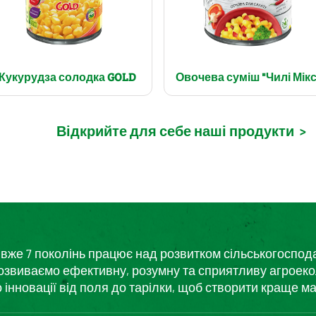
Кукурудза солодка GOLD
Овочева суміш "Чилі Мікс
Відкрийте для себе наші продукти
>
кий вже 7 поколінь працює над розвитком сільськогоспо
розвиваємо ефективну, розумну та сприятливу агроеко
нновації від поля до тарілки, щоб створити краще ма