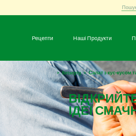
Пошу
Рецепти
Наші Продукти
>
Retsepty
>
Салат з кус-кусом 
ВІДКРИЙТЕ
ІДЕЇ СМАЧ