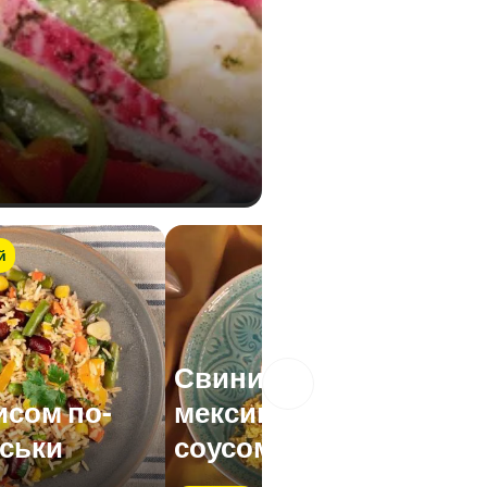
й
Свинина з
исом по-
мексиканським
ськи
соусом