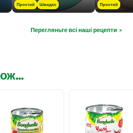
Простий
Швидко
Простий
Перегляньте всі наші рецепти
>
ож...