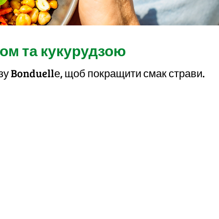
сом та кукурудзою
зу Bonduellе, щоб покращити смак страви.