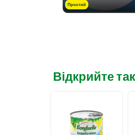
Простий
Відкрийте так