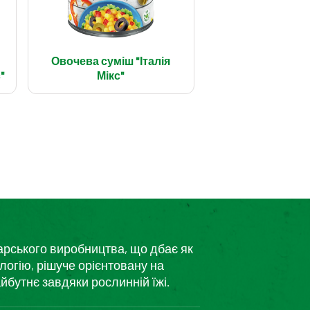
Овочева суміш "Італія
"
Мікс"
дарського виробництва, що дбає як
логію, рішуче орієнтовану на
йбутнє завдяки рослинній їжі.