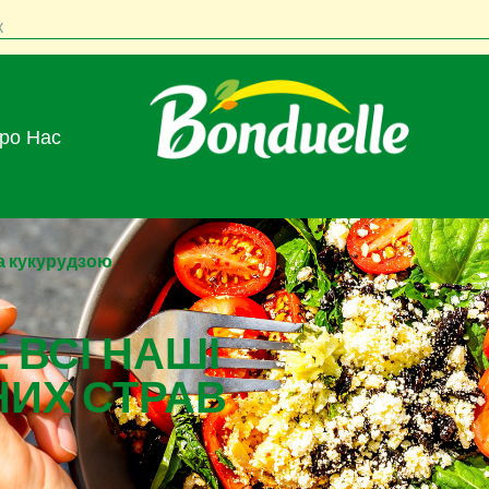
к
Про Нас
та кукурудзою
 ВСІ НАШІ
НИХ СТРАВ