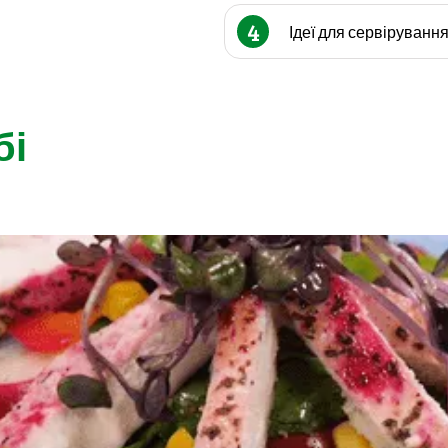
4
Ідеї для сервіруванн
бі