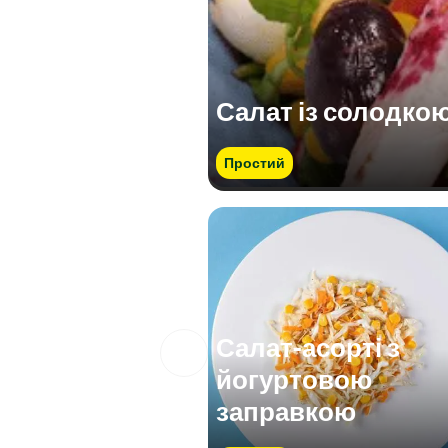
Салат із солодко
Простий
Салат-асорті з
йогуртовою
заправкою