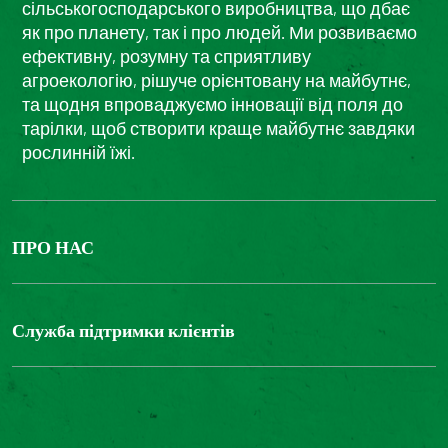
сільськогосподарського виробництва, що дбає
як про планету, так і про людей. Ми розвиваємо
ефективну, розумну та сприятливу
агроекологію, рішуче орієнтовану на майбутнє,
та щодня впроваджуємо інновації від поля до
тарілки, щоб створити краще майбутнє завдяки
рослинній їжі.
ПРО НАС
The Bonduelle group
Louis Bonduelle Foundation
Служба підтримки клієнтів
Зв'яжіться з нами
Часті запитання
Цифрова доступність: невідповідність