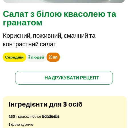
Салат з білою квасолею та
гранатом
Корисний, поживний, смачний та
контрастний салат
Середній
3 людей
20 mn
НАДРУКУВАТИ РЕЦЕПТ
Інгредієнти для 3 осіб
450 г квасолі білої
Bonduelle
1 філе куряче