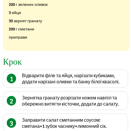
200 г зелених оливок
3 яйця
30 зернят гранату
200 г сметани
приправи
Крок
Відварити філе та яйця, нарізати кубиками,
1
додати нарізані оливки та банку білої квасолі.
Зернятка гранату розрізати ножем навпіл та
2
обережно витягти кісточки, додати до салату.
Заправити салат сметанним соусом:
3
сметана+1 зубок часнику+лимонний сік.