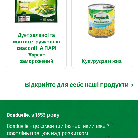
Дует зеленоі та
жовтої стручковою
квасолі НА ПАРІ
Vapeur
заморожений
Кукурудза ніжна
Відкрийте для себе наші продукти
>
Bonduelle, з 1853 року
Bonduelle – це сімейний бізнес, який вже 7
поколінь працює над розвитком