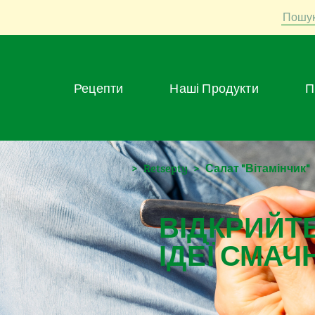
Пошу
Рецепти
Наші Продукти
>
Retsepty
>
Салат "Вітамінчик"
ВІДКРИЙТЕ
ІДЕЇ СМАЧ