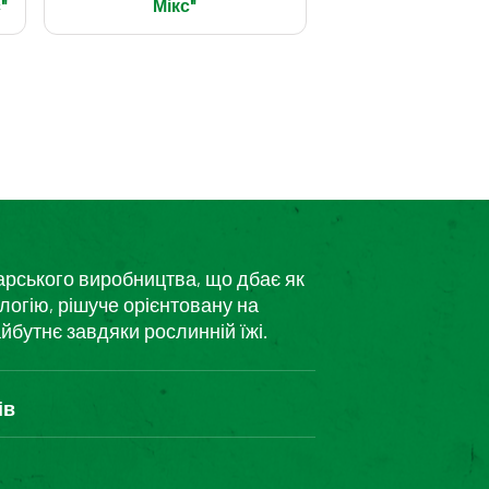
"
Мікс"
дарського виробництва, що дбає як
логію, рішуче орієнтовану на
йбутнє завдяки рослинній їжі.
ів