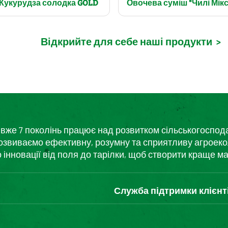
Кукурудза солодка GOLD
Овочева суміш "Чилі Мікс
Відкрийте для себе наші продукти
>
кий вже 7 поколінь працює над розвитком сільськогоспо
розвиваємо ефективну, розумну та сприятливу агроеко
нновації від поля до тарілки, щоб створити краще ма
Служба підтримки клієнт
Зв'яжіться з нами
Часті запитання