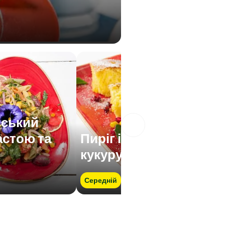
нський
астою та
Пиріг із солодкою
кукурудзою
Середній