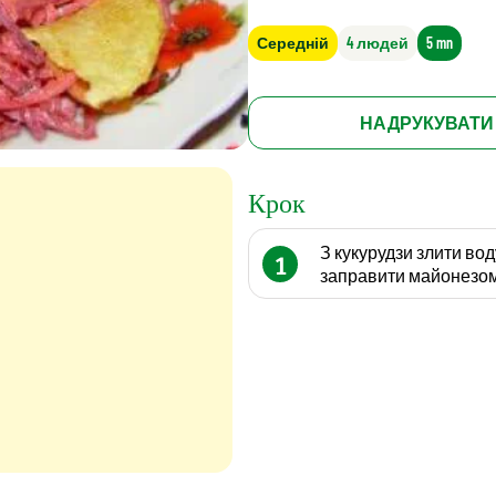
Середній
4 людей
5 mn
НАДРУКУВАТИ
Крок
З кукурудзи злити во
1
заправити майонезом