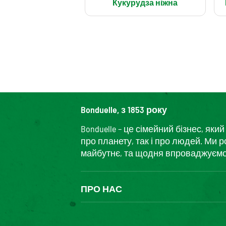
Кукурудза ніжна
Bonduelle, з 1853 року
Bonduelle – це сімейний бізнес, я
про планету, так і про людей. Ми 
майбутнє, та щодня впроваджуємо і
ПРО НАС
The Bonduelle group
Louis Bonduelle Foundation