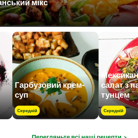
анський мікс
Мексика
Гарбузовий крем-
салат з п
суп
тунцем
Середній
Середній
Перегляньте всі наші рецепти
>