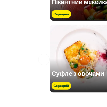
Пікантний мексик
Середній
Суфле з овочами
Середній