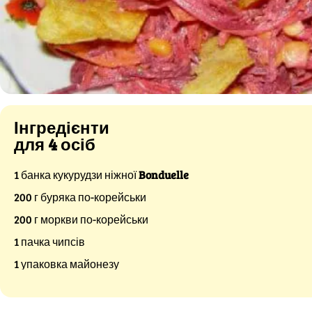
Інгредієнти
для 4 осіб
1 банка кукурудзи ніжної
Bonduelle
200 г буряка по-корейськи
200 г моркви по-корейськи
1 пачка чипсів
1 упаковка майонезу