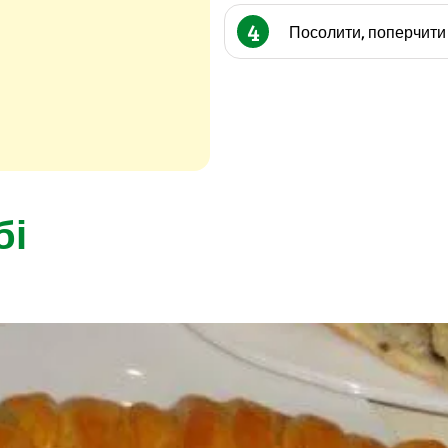
4
Посолити, поперчити 
бі