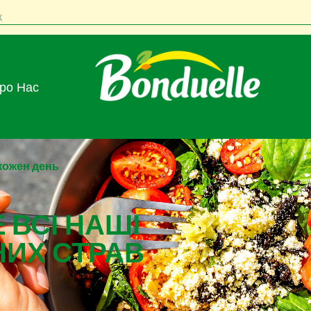
к
Про Нас
 кожен день
 ВСІ НАШІ
НИХ СТРАВ