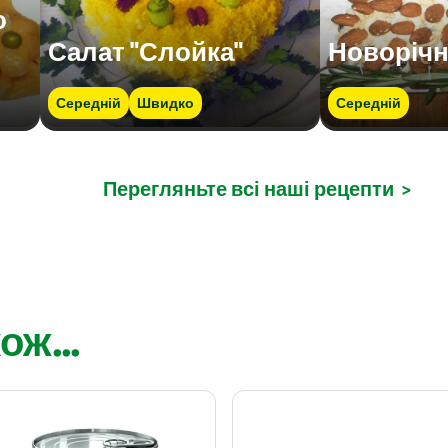
о
Салат "Слойка"
Новоріч
Середній
Швидко
Середній
Перегляньте всі наші рецепти
>
ож...