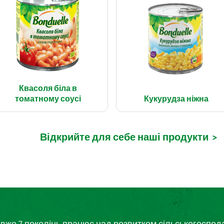
Квасоля біла в
томатному соусі
Кукурудза ніжна
Відкрийте для себе наші продукти
>
кий вже 7 поколінь працює над розвитком сільськогоспо