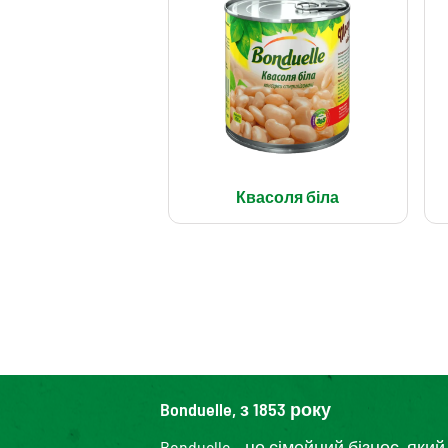
Квасоля біла
Bonduelle, з 1853 року
Bonduelle – це сімейний бізнес, я