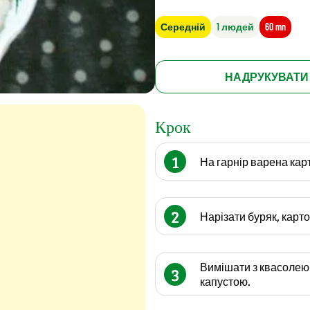
Середній
1 людей
60 mn
НАДРУКУВАТИ
Крок
1
На гарнір варена кар
2
Нарізати буряк, карто
Вимішати з квасолею
3
капустою.