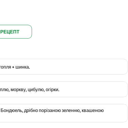
 РЕЦЕПТ
топля + шинка.
плю, моркву, цибулю, огірки.
 Бондюель, дрібно порізаною зеленню, квашеною