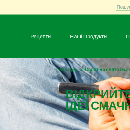
Пошу
Рецепти
Наші Продукти
>
Retsepty
>
Салат на свято і на
ВІДКРИЙТЕ
ІДЕЇ СМАЧ