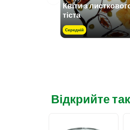
Квіти з листковог
тіста
Середній
Відкрийте так