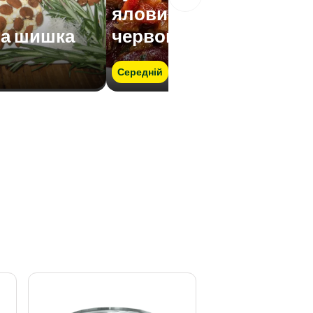
яловичина з
на шишка
червоною квасолею
Середній