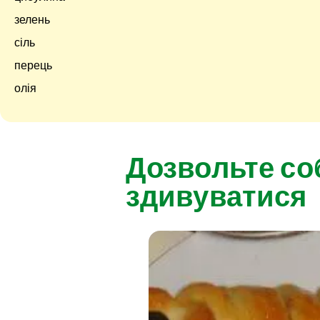
зелень
сіль
перець
олія
Дозвольте со
здивуватися