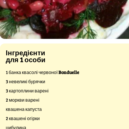
Інгредієнти
для 1 особи
1 банка квасолі червоної
Bonduelle
3 невеликі бурячки
3 картоплини варені
2 моркви варені
квашена капуста
2 квашені огірки
цибулина