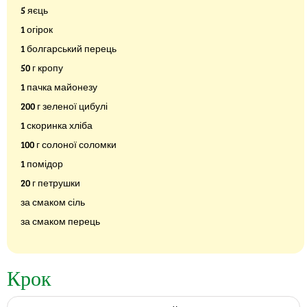
5 яєць
1 огірок
1 болгарський перець
50 г кропу
1 пачка майонезу
200 г зеленої цибулі
1 скоринка хліба
100 г солоної соломки
1 помідор
20 г петрушки
за смаком сіль
за смаком перець
Крок