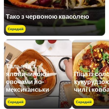
Тако з червоною квасолею
Середній
Тальята з
яловичиною і
Піца із со
овочами по-
кукурудзою
мексиканськи
чилі і ков
Середній
Середній