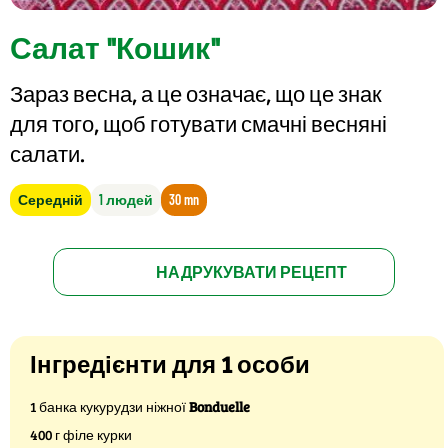
Салат "Кошик"
Зараз весна, а це означає, що це знак
для того, щоб готувати смачні весняні
салати.
Середній
1 людей
30 mn
НАДРУКУВАТИ РЕЦЕПТ
Інгредієнти для 1 особи
1 банка кукурудзи ніжної
Bonduelle
400 г філе курки