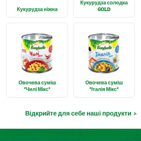
Кукурудза солодка
Кукурудза ніжна
GOLD
Овочева суміш
Овочева суміш
"Чилі Мікс"
"Італія Мікс"
Відкрийте для себе наші продукти
>