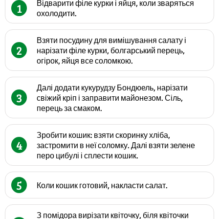
Відварити філе курки і яйця, коли зваряться
1
охолодити.
Взяти посудину для вимішування салату і
2
нарізати філе курки, болгарський перець,
огірок, яйця все соломкою.
Далі додати кукурудзу Бондюель, нарізати
3
свіжий кріп і заправити майонезом. Сіль,
перець за смаком.
Зробити кошик: взяти скоринку хліба,
4
застромити в неї соломку. Далі взяти зелене
перо цибулі і сплести кошик.
5
Коли кошик готовий, накласти салат.
З помідора вирізати квіточку, біля квіточки