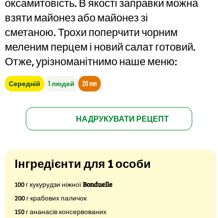
оксамитовість. В якості заправки можна
взяти майонез або майонез зі
сметаною. Трохи поперчити чорним
меленим перцем і новий салат готовий.
Отже, урізноманітнимо наше меню:
Середній
1 людей
20 mn
НАДРУКУВАТИ РЕЦЕПТ
Інгредієнти для 1 особи
100 г кукурудзи ніжної
Bonduelle
200 г крабових паличок
150 г ананасів консервованих