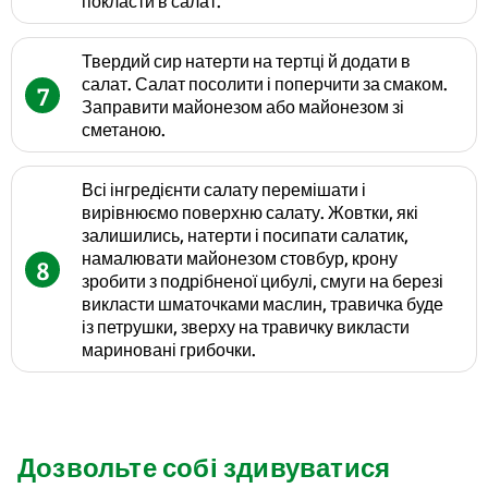
покласти в салат.
Твердий сир натерти на тертці й додати в
салат. Салат посолити і поперчити за смаком.
7
Заправити майонезом або майонезом зі
сметаною.
Всі інгредієнти салату перемішати і
вирівнюємо поверхню салату. Жовтки, які
залишились, натерти і посипати салатик,
намалювати майонезом стовбур, крону
8
зробити з подрібненої цибулі, смуги на березі
викласти шматочками маслин, травичка буде
із петрушки, зверху на травичку викласти
мариновані грибочки.
Дозвольте собі здивуватися