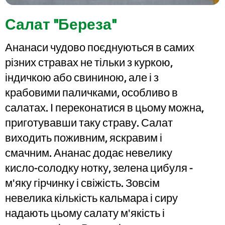
Салат "Береза"
Ананаси чудово поєднуються в самих
різних стравах не тільки з куркою,
індичкою або свининою, але і з
крабовими паличками, особливо в
салатах. І переконатися в цьому можна,
приготувавши таку страву. Салат
виходить поживним, яскравим і
смачним. Ананас додає невелику
кисло-солодку нотку, зелена цибуля -
м'яку гірчинку і свіжість. Зовсім
невелика кількість кальмара і сиру
надають цьому салату м'якість і