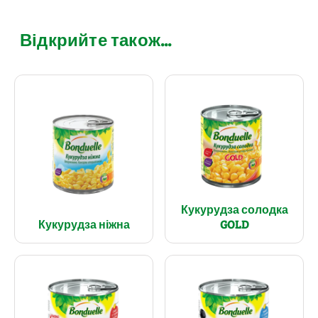
Відкрийте також...
Кукурудза солодка
Кукурудза ніжна
GOLD