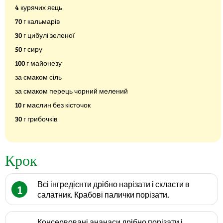
4 курячих яєць
70 г кальмарів
30 г цибулі зеленої
50 г сиру
100 г майонезу
за смаком сіль
за смаком перець чорний мелений
10 г маслин без кісточок
30 г грибочків
Крок
Всі інгредієнти дрібно нарізати і скласти в
1
салатник. Крабові палички порізати.
Консервовані ананаси дрібно порізати і