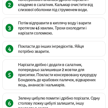
2
кладемо в салатник. Кальмар очистити від
слизової оболонки під струменем води.
Потім відправити в киплячу воду і варити
3
протягом 45 хвилин. Трохи охолодити і
нарізати соломкою.
Покласти до інших інгредієнтів. Яйця
4
потрібно зварити.
Нарізати дрібно і додати в салатник,
попередньо залишивши 2 жовтки для
5
присипки. Покласти консервовану кукурудзу
Бондюель до крабових паличок, відварених
яєць, ананасів і кальмарів.
Зелену цибулю помити і дрібно порізати. Одну
6
столову ложку цибулі залишити, іншу