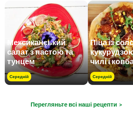
Мексиканський
Піца із со
салат з пастою та
кукурудзою
тунцем
чилі і ков
Середній
Середній
Перегляньте всі наші рецепти
>