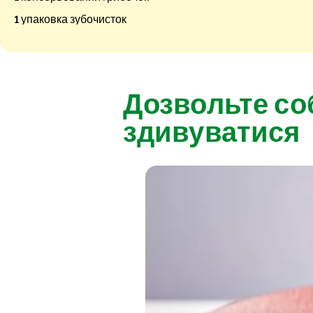
1 упаковка зубочисток
Дозвольте со
здивуватися