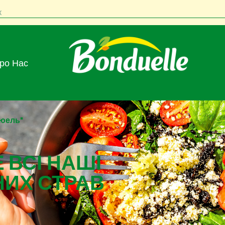
к
Про Нас
дюель"
 ВСІ НАШІ
НИХ СТРАВ