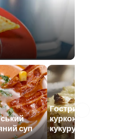
Гострий кіш з
нський
куркою та
яний суп
кукурудзою