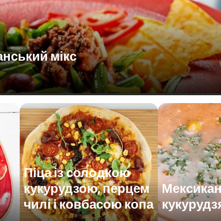
анський мікс
Піца із солодкою
кукурудзою, перцем
Мексика
чилі і ковбасою копа
кукурудз