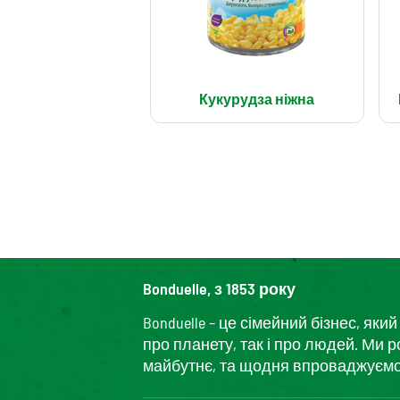
Кукурудза ніжна
Bonduelle, з 1853 року
Bonduelle – це сімейний бізнес, я
про планету, так і про людей. Ми 
майбутнє, та щодня впроваджуємо і