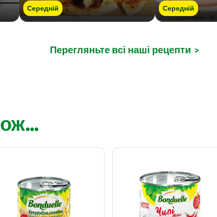
Середній
Середній
Перегляньте всі наші рецепти
>
ож...