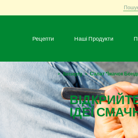
Пошу
Рецепти
Наші Продукти
>
Retsepty
>
Салат "Їжачок Бон
ВІДКРИЙТЕ
ІДЕЇ СМАЧ