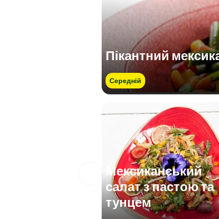
Пікантний мексик
Середній
Мексиканський
салат з пастою та
тунцем