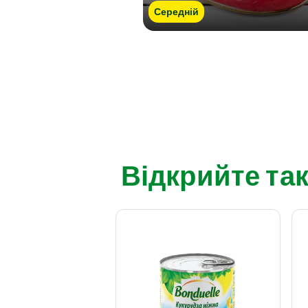
Середній
Відкрийте так