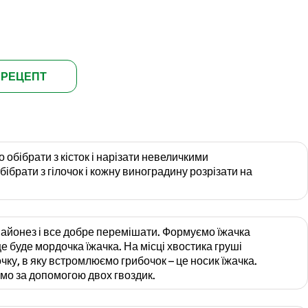
 РЕЦЕПТ
 обібрати з кісток і нарізати невеличкими
ібрати з гілочок і кожну виноградину розрізати на
майонез і все добре перемішати. Формуємо їжачка
це буде мордочка їжачка. На місці хвостика груші
ку, в яку встромлюємо грибочок – це носик їжачка.
мо за допомогою двох гвоздик.