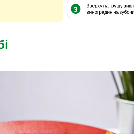
Зверху на грушу вик
3
виноградин на зубочи
бі