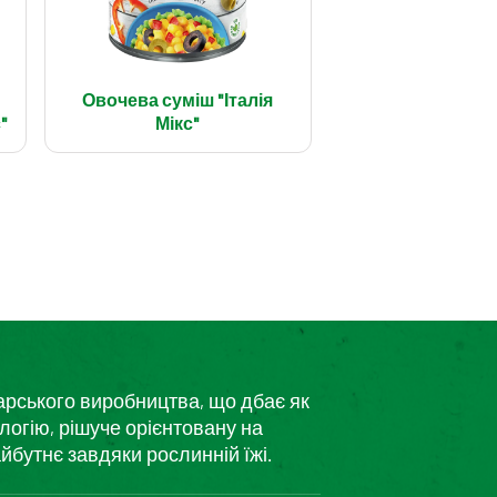
Овочева суміш "Італія
"
Мікс"
дарського виробництва, що дбає як
логію, рішуче орієнтовану на
йбутнє завдяки рослинній їжі.