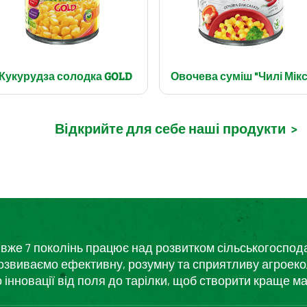
Кукурудза солодка GOLD
Овочева суміш "Чилі Мікс
Відкрийте для себе наші продукти
>
кий вже 7 поколінь працює над розвитком сільськогоспо
розвиваємо ефективну, розумну та сприятливу агроеко
нновації від поля до тарілки, щоб створити краще ма