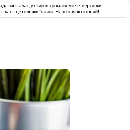
ладаємо салат, у який встромлюємо четвертинки
стках – це голочки їжачка. Наш їжачок готовий!