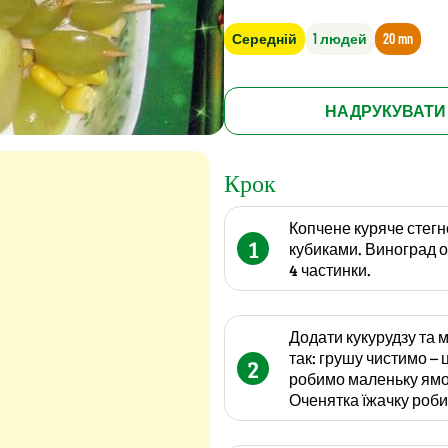
Середній
1 людей
20 mn
НАДРУКУВАТИ
Крок
Копчене куряче стегно
1
кубиками. Виноград об
4 частинки.
Додати кукурудзу та 
так: грушу чистимо – 
2
робимо маленьку ямоч
Оченятка їжачку роби