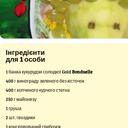
Інгредієнти
для 1 особи
1 банка кукурудзи солодкої Gold
Bonduelle
400 г винограду зеленого без кісточок
400 г копченого курчого стегна
250 г майонезу
1 груша
2 шт. гвоздики
1 консервований грибочок