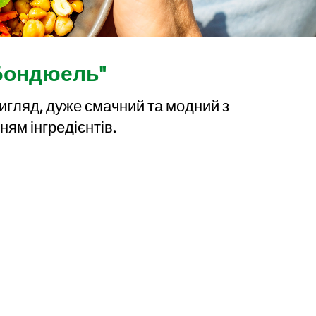
 Бондюель"
игляд, дуже смачний та модний з
ям інгредієнтів.