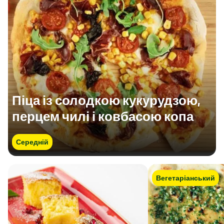
Піца із солодкою кукурудзою,
перцем чилі і ковбасою копа
Середній
Вегетаріанський