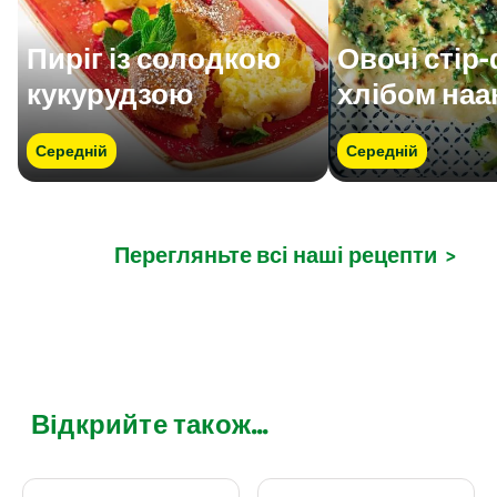
Пиріг із солодкою
Овочі стір
кукурудзою
хлібом наа
Середній
Середній
Перегляньте всі наші рецепти
>
Відкрийте також...