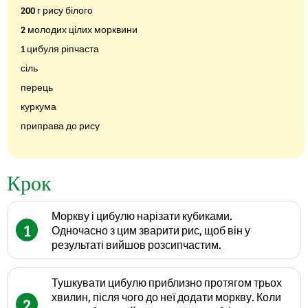
200 г рису білого
2 молодих цілих морквини
1 цибуля ріпчаста
сіль
перець
куркума
приправа до рису
Крок
Моркву і цибулю нарізати кубиками.
1
Одночасно з цим зварити рис, щоб він у
результаті вийшов розсипчастим.
Тушкувати цибулю приблизно протягом трьох
хвилин, після чого до неї додати моркву. Коли
2