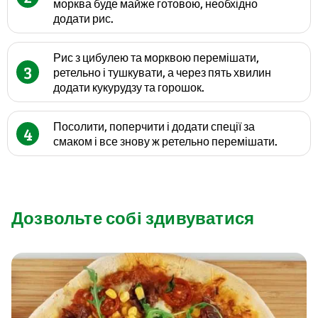
морква буде майже готовою, необхідно
додати рис.
Рис з цибулею та морквою перемішати,
3
ретельно і тушкувати, а через пять хвилин
додати кукурудзу та горошок.
Посолити, поперчити і додати спеції за
4
смаком і все знову ж ретельно перемішати.
Дозвольте собі здивуватися