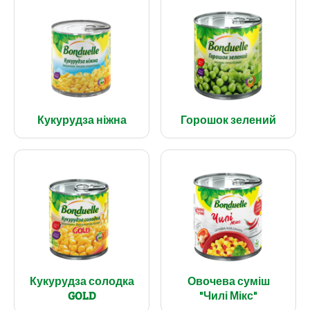
Кукурудза ніжна
Горошок зелений
Кукурудза солодка
Овочева суміш
GOLD
"Чилі Мікс"