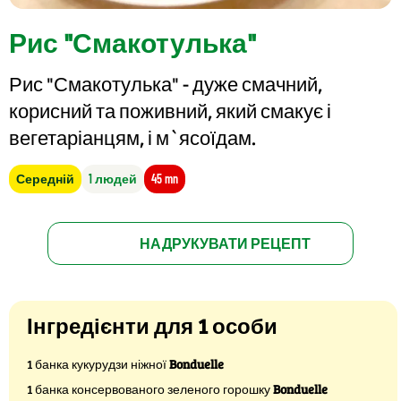
Рис "Смакотулька"
Рис "Смакотулька" - дуже смачний,
корисний та поживний, який смакує і
вегетаріанцям, і м`ясоїдам.
Середній
1 людей
45 mn
НАДРУКУВАТИ РЕЦЕПТ
Інгредієнти для 1 особи
1 банка кукурудзи ніжної
Bonduelle
1 банка консервованого зеленого горошку
Bonduelle