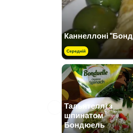
Каннеллоні "Бон
Середній
Тальятеллі з
шпинатом
Бондюель