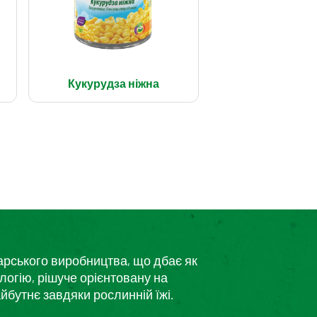
Кукурудза ніжна
дарського виробництва, що дбає як
логію, рішуче орієнтовану на
йбутнє завдяки рослинній їжі.