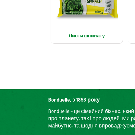
Листи шпинату
Bonduelle, з 1853 року
Bonduelle – це сімейний бізнес, я
про планету, так і про людей. Ми 
майбутнє, та щодня впроваджуємо і