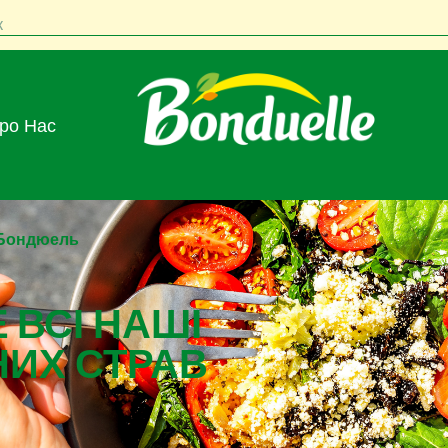
к
Про Нас
 Бондюель
 ВСІ НАШІ
НИХ СТРАВ