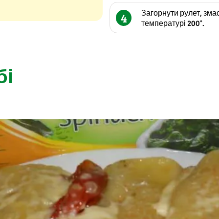
Загорнути рулет, змас
4
температурі 200°.
бі