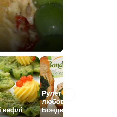
Рулет телячий "З
любов'ю до
 вафлі
Бондюель"