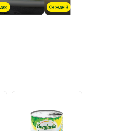
дко
Середній