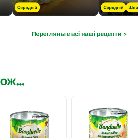
Середній
Середній
Шви
Перегляньте всі наші рецепти
>
ож...