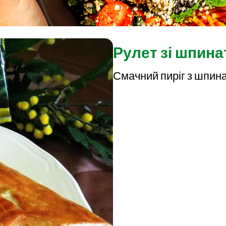
Рулет зі шпин
Смачний пиріг з шпин