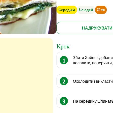
Середній
6 людей
30 mn
НАДРУКУВАТИ
Крок
Збити 2 яйця і добав
1
посолити, поперчити,
2
Охолодити і викласти 
3
На середину шпинатe