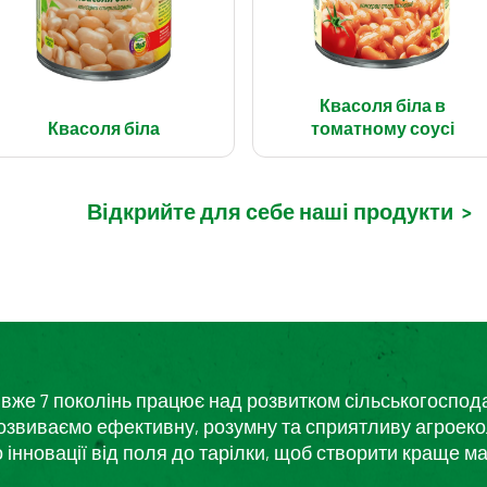
Квасоля біла в
Квасоля біла
томатному соусі
Відкрийте для себе наші продукти
>
кий вже 7 поколінь працює над розвитком сільськогоспо
розвиваємо ефективну, розумну та сприятливу агроеко
нновації від поля до тарілки, щоб створити краще ма