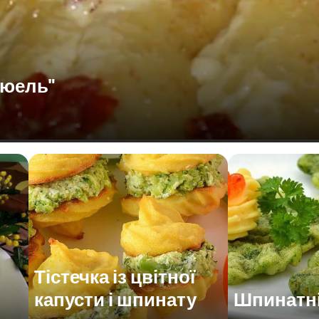
дюель"
Тістечка із цвітної
капусти і шпинату
Шпинатні