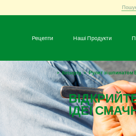
Пошу
Рецепти
Наші Продукти
>
Retsepty
>
Рулет зі шпинатом
ВІДКРИЙТЕ
ІДЕЇ СМАЧ