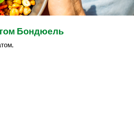
атом Бондюель
атом.