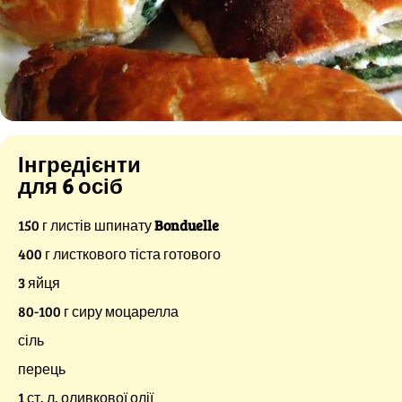
Інгредієнти
для 6 осіб
150 г листів шпинату
Bonduelle
400 г листкового тіста готового
3 яйця
80-100 г сиру моцарелла
сіль
перець
1 ст. л. оливкової олії