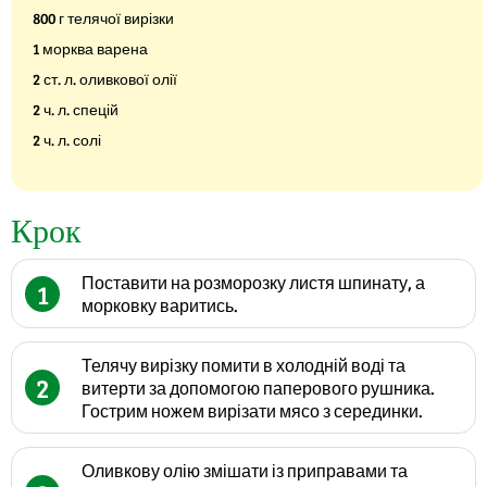
800 г телячої вирізки
1 морква варена
2 ст. л. оливкової олії
2 ч. л. спецій
2 ч. л. солі
Крок
Поставити на розморозку листя шпинату, а
1
морковку варитись.
Телячу вирізку помити в холодній воді та
2
витерти за допомогою паперового рушника.
Гострим ножем вирізати мясо з серединки.
Оливкову олію змішати із приправами та