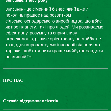
Bonduelle, з 1853 року
Bonduelle – це сімейний бізнес, який вже 7
поколінь працює над розвитком
сільськогосподарського виробництва, що дбає
як про планету, так і про людей. Ми розвиваємо
ефективну, розумну та сприятливу
агроекологію, рішуче орієнтовану на майбутнє,
та щодня впроваджуємо інновації від поля до
тарілки, щоб створити краще майбутнє завдяки
рослинній їжі.
ПРО НАС
The Bonduelle group
Louis Bonduelle Foundation
Служба підтримки клієнтів
Зв'яжіться з нами