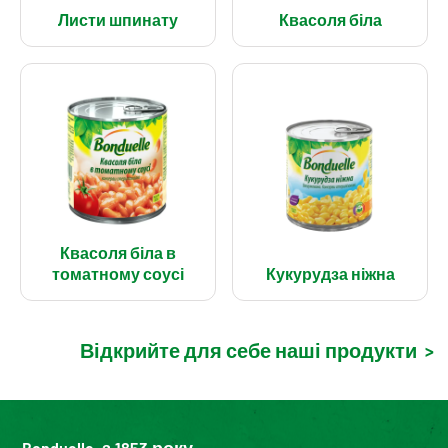
Листи шпинату
Квасоля біла
Квасоля біла в
томатному соусі
Кукурудза ніжна
Відкрийте для себе наші продукти
>