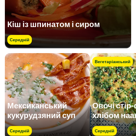
Кіш із шпинатом і сиром
Середній
Вегетаріанський
Мексиканський
Овочі стір
кукурудзяний суп
хлібом наа
Середній
Середній