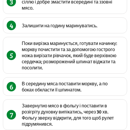
3
сіллю і добре змастити всередині та ззовні
мясо.
4
Залишити на годину маринуватись.
Поки вирізка маринується, готувати начинку:
моркву почистити та за допомогою гострого
5
ножа вирізати рівчачок, який буде верхівкою
сердечка; розморожений шпинат віджати та
посолити.
В середину мяса поставити моркву, а по
6
боках обкласти її шпинатом.
Завернутио мясо в фольгу і поставити в
розігріту духовку випікатись, через 30 хв.
7
Фольгу зверху відкрити, для того щоб рулет
підрумянився.