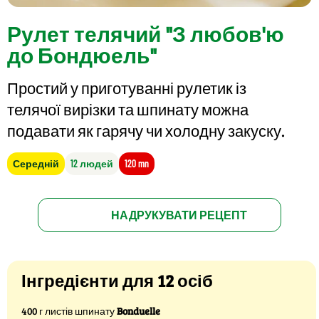
Рулет телячий "З любов'ю
до Бондюель"
Простий у приготуванні рулетик із
телячої вирізки та шпинату можна
подавати як гарячу чи холодну закуску.
Середній
12 людей
120 mn
НАДРУКУВАТИ РЕЦЕПТ
Інгредієнти для 12 осіб
400 г листів шпинату
Bonduelle